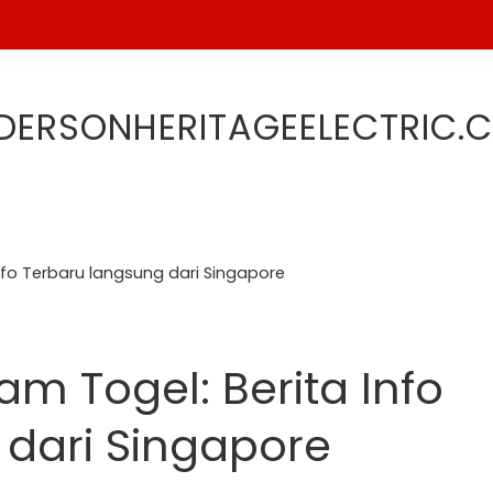
DERSONHERITAGEELECTRIC.
Info Terbaru langsung dari Singapore
am Togel: Berita Info
 dari Singapore