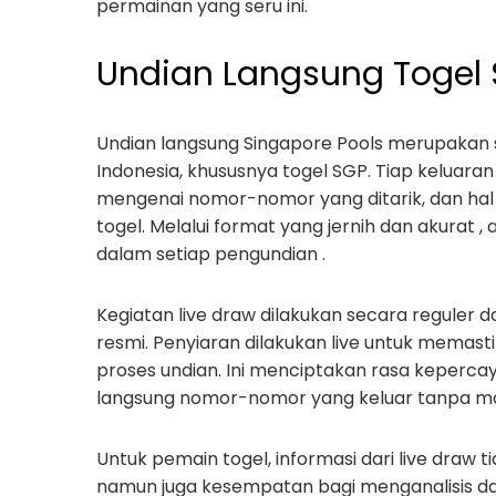
permainan yang seru ini.
Undian Langsung Togel
Undian langsung Singapore Pools merupakan 
Indonesia, khususnya togel SGP. Tiap keluara
mengenai nomor-nomor yang ditarik, dan hal 
togel. Melalui format yang jernih dan akurat , 
dalam setiap pengundian .
Kegiatan live draw dilakukan secara reguler 
resmi. Penyiaran dilakukan live untuk memast
proses undian. Ini menciptakan rasa keperca
langsung nomor-nomor yang keluar tanpa man
Untuk pemain togel, informasi dari live draw
namun juga kesempatan bagi menganalisis d