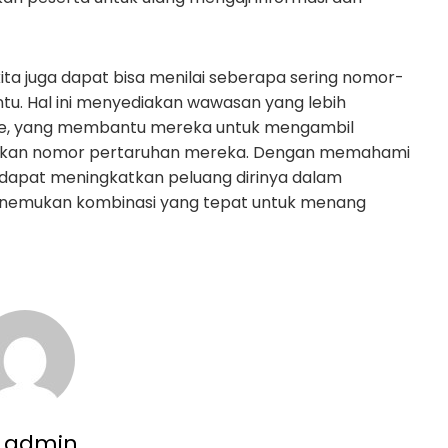
ita juga dapat bisa menilai seberapa sering nomor-
entu. Hal ini menyediakan wawasan yang lebih
re, yang membantu mereka untuk mengambil
tukan nomor pertaruhan mereka. Dengan memahami
 dapat meningkatkan peluang dirinya dalam
 menemukan kombinasi yang tepat untuk menang
 admin