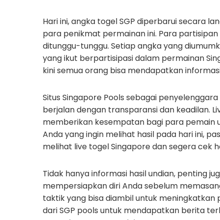
Hari ini, angka togel SGP diperbarui secara
para penikmat permainan ini. Para partisipan 
ditunggu-tunggu. Setiap angka yang diumu
yang ikut berpartisipasi dalam permainan Sin
kini semua orang bisa mendapatkan informasi
Situs Singapore Pools sebagai penyelenggar
berjalan dengan transparansi dan keadilan. Li
memberikan kesempatan bagi para pemain u
Anda yang ingin melihat hasil pada hari ini,
melihat live togel Singapore dan segera cek h
Tidak hanya informasi hasil undian, penting
mempersiapkan diri Anda sebelum memasang 
taktik yang bisa diambil untuk meningkatka
dari SGP pools untuk mendapatkan berita ter