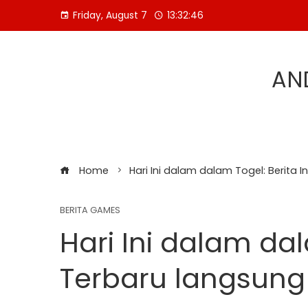
Skip
Friday, August 7
13:32:47
to
content
AN
Home
Hari Ini dalam dalam Togel: Berita 
BERITA GAMES
Hari Ini dalam dal
Terbaru langsung