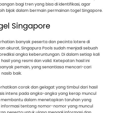
angan bagi tren yang bisa di identifikasi, agar
ih bijak dalam bermain permainan togel Singapore.
el Singapore
rhatian banyak peserta dan pecinta lotere di
dan akurat, Singapura Pools sudah menjadi sebuah
ediksi angka keberuntungan. Di dalam setiap kali
hasil yang resmi dan valid. Ketepatan hasil ini
banyak pemain, yang senantiasa mencari-cari
asib baik.
perhatikan corak dan gelagat yang timbul dari hasil
isis intens pada angka-angka yang kerap muncul
apat membantu dalam menetapkan taruhan yang
ls, informasi tentang nomor-nomor yang muncul
n peserta untuk ulang mengaji informasi dan