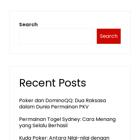
Search
Search
Recent Posts
Poker dan DominoQQ: Dua Raksasa
dalam Dunia Permainan PKV
Permainan Togel Sydney: Cara Menang
yang Selalu Berhasil
Kuda Poker: Antara Nilai-nilai dengan