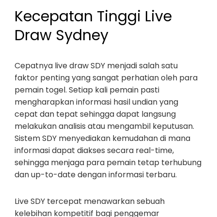
Kecepatan Tinggi Live
Draw Sydney
Cepatnya live draw SDY menjadi salah satu
faktor penting yang sangat perhatian oleh para
pemain togel. Setiap kali pemain pasti
mengharapkan informasi hasil undian yang
cepat dan tepat sehingga dapat langsung
melakukan analisis atau mengambil keputusan.
Sistem SDY menyediakan kemudahan di mana
informasi dapat diakses secara real-time,
sehingga menjaga para pemain tetap terhubung
dan up-to-date dengan informasi terbaru.
Live SDY tercepat menawarkan sebuah
kelebihan kompetitif bagi penggemar