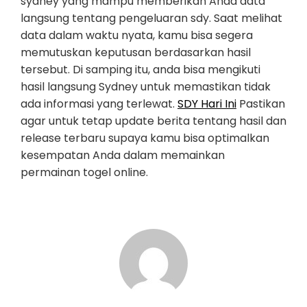
sydney yang mampu memberikan Anda data
langsung tentang pengeluaran sdy. Saat melihat
data dalam waktu nyata, kamu bisa segera
memutuskan keputusan berdasarkan hasil
tersebut. Di samping itu, anda bisa mengikuti
hasil langsung Sydney untuk memastikan tidak
ada informasi yang terlewat.
SDY Hari Ini
Pastikan
agar untuk tetap update berita tentang hasil dan
release terbaru supaya kamu bisa optimalkan
kesempatan Anda dalam memainkan
permainan togel online.