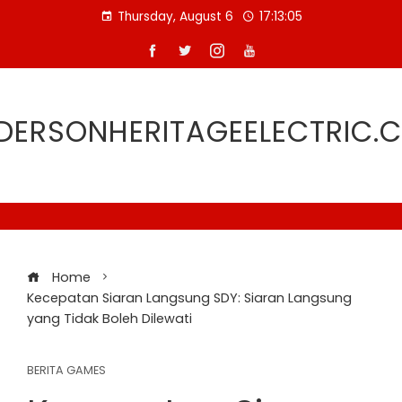
Skip
Thursday, August 6
17:13:05
to
content
DERSONHERITAGEELECTRIC.
Home
Kecepatan Siaran Langsung SDY: Siaran Langsung
yang Tidak Boleh Dilewati
BERITA GAMES