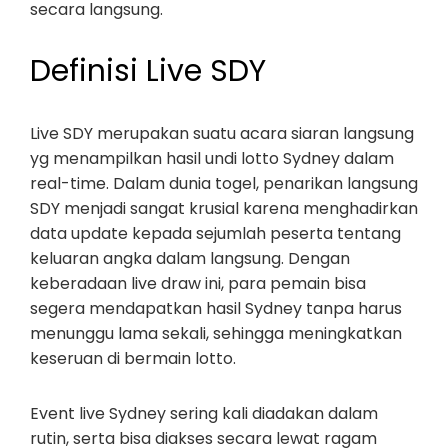
secara langsung.
Definisi Live SDY
Live SDY merupakan suatu acara siaran langsung
yg menampilkan hasil undi lotto Sydney dalam
real-time. Dalam dunia togel, penarikan langsung
SDY menjadi sangat krusial karena menghadirkan
data update kepada sejumlah peserta tentang
keluaran angka dalam langsung. Dengan
keberadaan live draw ini, para pemain bisa
segera mendapatkan hasil Sydney tanpa harus
menunggu lama sekali, sehingga meningkatkan
keseruan di bermain lotto.
Event live Sydney sering kali diadakan dalam
rutin, serta bisa diakses secara lewat ragam