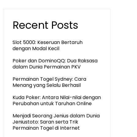
Recent Posts
Slot 5000: Keseruan Bertaruh
dengan Modal Kecil
Poker dan DominoQQ: Dua Raksasa
dalam Dunia Permainan PKV
Permainan Togel Sydney: Cara
Menang yang Selalu Berhasil
Kuda Poker: Antara Nilai-nilai dengan
Perubahan untuk Taruhan Online
Menjadi Seorang Jenius dalam Dunia
Jeniustoto: Saran serta Trik
Permainan Togel di Internet