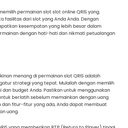
memilih permainan slot slot online QRIS yang.
 fasilitas dari slot yang Anda Anda. Dengan
ndapatkan kesempatan yang lebih besar dalam
mainan dengan hati-hati dan nikmati petualangan
S
nan menang di permainan slot QRIS adalah
ur strategi yang tepat. Mulailah dengan memilih
i dan budget Anda. Pastikan untuk menggunakan
IS untuk berlatih sebelum memainkan dengan uang
 dan fitur-fitur yang ada, Anda dapat membuat
an uang.
 QRIS yang memberikan RTP (Return to Player) tinggi.