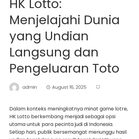
HK Lotto:
Menjelajahi Dunia
yang Undian
Langsung dan
Pengeluaran Toto
admin
August 16, 2025
Dalam konteks meningkatnya minat game lotre,
HK Lotto berkembang menjadi sebagai opsi
utama untuk para pecinta judi di Indonesia.
Setiap hari, publik bersemangat menunggu hasil