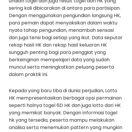
undian togel dan juga result togel dari HK yang
sering kali dibicarakan di antara para partisipan.
Dengan menggunakan pengundian langsung HK,
para pemain dapat menyaksikan dalam waktu
nyata tahap pengundian, menambah sensasi
dan juga tensi bagi setiap yang ikut. Data seputar
rekap hasil HK dan rekap hasil keluaran HK
sungguh penting bagi para penggiat yang
berkeinginan mempelajari data yang sudah
muncul serta meningkatkan peluang peserta
dalam praktik ini.
Kepada yang baru tiba di dunia perjudian, Lotto
HK mempresentasikan berbagai opsi permainan
seperti halnya togel 6D HK dan juga lotto dari HK
yang memikat banyak. Dengan informasi togel
hk yang tersedia, peserta mampu melakukan
analisa serta menemukan pattern yang mungkin