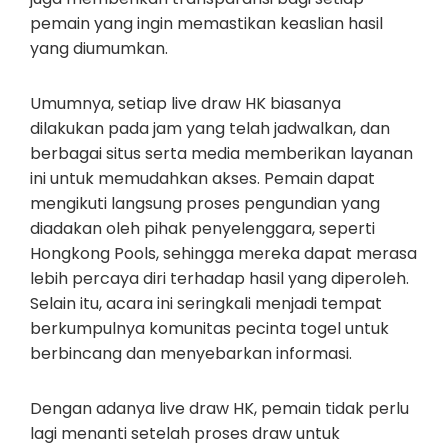
pemain yang ingin memastikan keaslian hasil
yang diumumkan.
Umumnya, setiap live draw HK biasanya
dilakukan pada jam yang telah jadwalkan, dan
berbagai situs serta media memberikan layanan
ini untuk memudahkan akses. Pemain dapat
mengikuti langsung proses pengundian yang
diadakan oleh pihak penyelenggara, seperti
Hongkong Pools, sehingga mereka dapat merasa
lebih percaya diri terhadap hasil yang diperoleh.
Selain itu, acara ini seringkali menjadi tempat
berkumpulnya komunitas pecinta togel untuk
berbincang dan menyebarkan informasi.
Dengan adanya live draw HK, pemain tidak perlu
lagi menanti setelah proses draw untuk