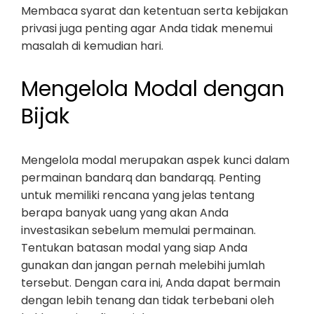
Membaca syarat dan ketentuan serta kebijakan
privasi juga penting agar Anda tidak menemui
masalah di kemudian hari.
Mengelola Modal dengan
Bijak
Mengelola modal merupakan aspek kunci dalam
permainan bandarq dan bandarqq. Penting
untuk memiliki rencana yang jelas tentang
berapa banyak uang yang akan Anda
investasikan sebelum memulai permainan.
Tentukan batasan modal yang siap Anda
gunakan dan jangan pernah melebihi jumlah
tersebut. Dengan cara ini, Anda dapat bermain
dengan lebih tenang dan tidak terbebani oleh