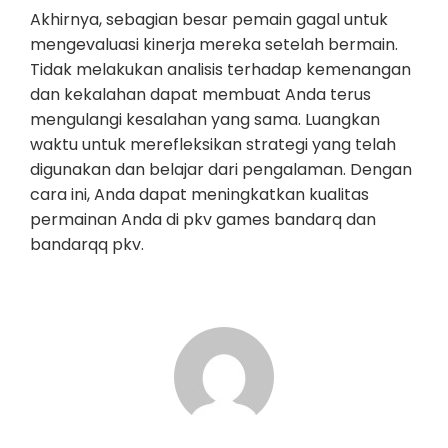
Akhirnya, sebagian besar pemain gagal untuk
mengevaluasi kinerja mereka setelah bermain.
Tidak melakukan analisis terhadap kemenangan
dan kekalahan dapat membuat Anda terus
mengulangi kesalahan yang sama. Luangkan
waktu untuk merefleksikan strategi yang telah
digunakan dan belajar dari pengalaman. Dengan
cara ini, Anda dapat meningkatkan kualitas
permainan Anda di pkv games bandarq dan
bandarqq pkv.