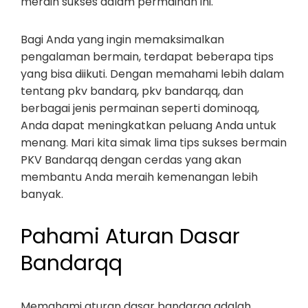
meraih sukses dalam permainan ini.
Bagi Anda yang ingin memaksimalkan
pengalaman bermain, terdapat beberapa tips
yang bisa diikuti. Dengan memahami lebih dalam
tentang pkv bandarq, pkv bandarqq, dan
berbagai jenis permainan seperti dominoqq,
Anda dapat meningkatkan peluang Anda untuk
menang. Mari kita simak lima tips sukses bermain
PKV Bandarqq dengan cerdas yang akan
membantu Anda meraih kemenangan lebih
banyak.
Pahami Aturan Dasar
Bandarqq
Memahami aturan dasar bandarqq adalah