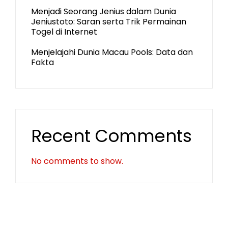
Menjadi Seorang Jenius dalam Dunia
Jeniustoto: Saran serta Trik Permainan
Togel di Internet
Menjelajahi Dunia Macau Pools: Data dan
Fakta
Recent Comments
No comments to show.