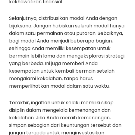
kekhawatiran finansial.
Selanjutnya, distribusikan modal Anda dengan
bijaksana. Jangan habiskan seluruh modal hanya
dalam satu permainan atau putaran. Sebaiknya,
bagi modal Anda menjadi beberapa bagian,
sehingga Anda memiliki kesempatan untuk
bermain lebih lama dan mengeksplorasi strategi
yang berbeda. Ini juga memberi Anda
kesempatan untuk kembali bermain setelah
mengalami kekalahan, tanpa harus
memperlihatkan modal dalam satu waktu.
Terakhir, ingatlah untuk selalu memiliki sikap
disiplin dalam mengelola kemenangan dan
kekalahan. Jika Anda meraih kemenangan,
simpan sebagian dari keuntungan tersebut dan
jangan tergoda untuk menginvestasikan