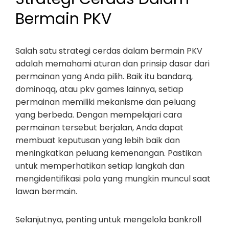
Bermain PKV
Salah satu strategi cerdas dalam bermain PKV
adalah memahami aturan dan prinsip dasar dari
permainan yang Anda pilih. Baik itu bandarq,
dominoqq, atau pkv games lainnya, setiap
permainan memiliki mekanisme dan peluang
yang berbeda. Dengan mempelajari cara
permainan tersebut berjalan, Anda dapat
membuat keputusan yang lebih baik dan
meningkatkan peluang kemenangan. Pastikan
untuk memperhatikan setiap langkah dan
mengidentifikasi pola yang mungkin muncul saat
lawan bermain.
Selanjutnya, penting untuk mengelola bankroll