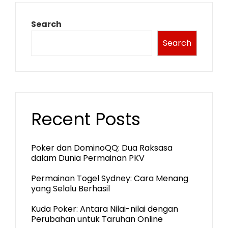
Search
Search
Recent Posts
Poker dan DominoQQ: Dua Raksasa
dalam Dunia Permainan PKV
Permainan Togel Sydney: Cara Menang
yang Selalu Berhasil
Kuda Poker: Antara Nilai-nilai dengan
Perubahan untuk Taruhan Online