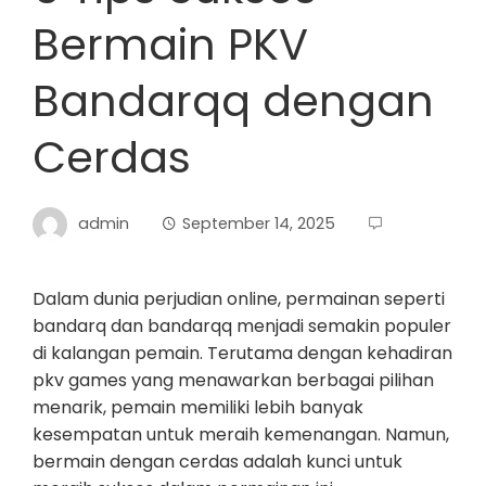
Bermain PKV
Bandarqq dengan
Cerdas
admin
September 14, 2025
Dalam dunia perjudian online, permainan seperti
bandarq dan bandarqq menjadi semakin populer
di kalangan pemain. Terutama dengan kehadiran
pkv games yang menawarkan berbagai pilihan
menarik, pemain memiliki lebih banyak
kesempatan untuk meraih kemenangan. Namun,
bermain dengan cerdas adalah kunci untuk