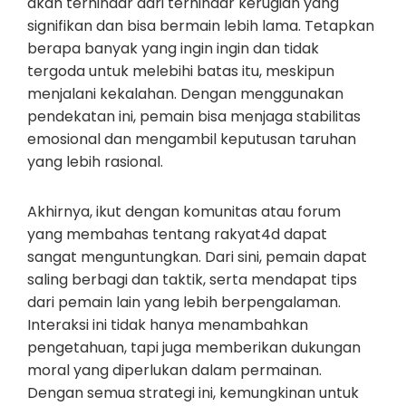
akan terhindar dari terhindar kerugian yang
signifikan dan bisa bermain lebih lama. Tetapkan
berapa banyak yang ingin ingin dan tidak
tergoda untuk melebihi batas itu, meskipun
menjalani kekalahan. Dengan menggunakan
pendekatan ini, pemain bisa menjaga stabilitas
emosional dan mengambil keputusan taruhan
yang lebih rasional.
Akhirnya, ikut dengan komunitas atau forum
yang membahas tentang rakyat4d dapat
sangat menguntungkan. Dari sini, pemain dapat
saling berbagi dan taktik, serta mendapat tips
dari pemain lain yang lebih berpengalaman.
Interaksi ini tidak hanya menambahkan
pengetahuan, tapi juga memberikan dukungan
moral yang diperlukan dalam permainan.
Dengan semua strategi ini, kemungkinan untuk