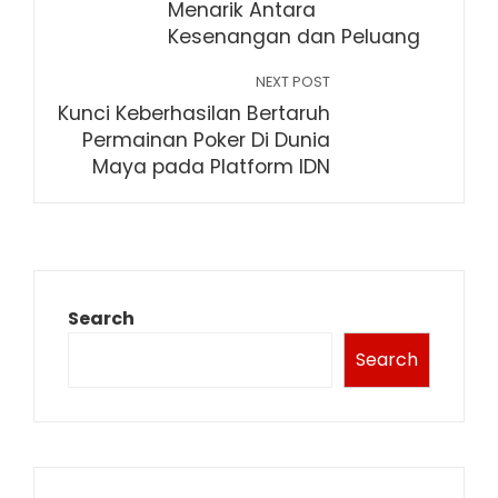
Menarik Antara
Kesenangan dan Peluang
NEXT POST
Kunci Keberhasilan Bertaruh
Permainan Poker Di Dunia
Maya pada Platform IDN
Search
Search