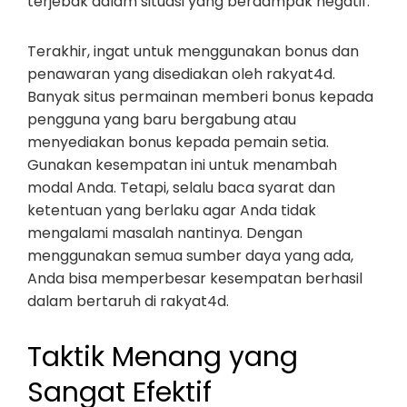
terjebak dalam situasi yang berdampak negatif.
Terakhir, ingat untuk menggunakan bonus dan
penawaran yang disediakan oleh rakyat4d.
Banyak situs permainan memberi bonus kepada
pengguna yang baru bergabung atau
menyediakan bonus kepada pemain setia.
Gunakan kesempatan ini untuk menambah
modal Anda. Tetapi, selalu baca syarat dan
ketentuan yang berlaku agar Anda tidak
mengalami masalah nantinya. Dengan
menggunakan semua sumber daya yang ada,
Anda bisa memperbesar kesempatan berhasil
dalam bertaruh di rakyat4d.
Taktik Menang yang
Sangat Efektif