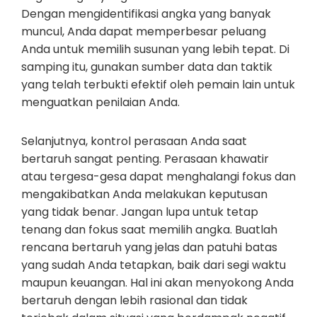
Dengan mengidentifikasi angka yang banyak
muncul, Anda dapat memperbesar peluang
Anda untuk memilih susunan yang lebih tepat. Di
samping itu, gunakan sumber data dan taktik
yang telah terbukti efektif oleh pemain lain untuk
menguatkan penilaian Anda.
Selanjutnya, kontrol perasaan Anda saat
bertaruh sangat penting. Perasaan khawatir
atau tergesa-gesa dapat menghalangi fokus dan
mengakibatkan Anda melakukan keputusan
yang tidak benar. Jangan lupa untuk tetap
tenang dan fokus saat memilih angka. Buatlah
rencana bertaruh yang jelas dan patuhi batas
yang sudah Anda tetapkan, baik dari segi waktu
maupun keuangan. Hal ini akan menyokong Anda
bertaruh dengan lebih rasional dan tidak