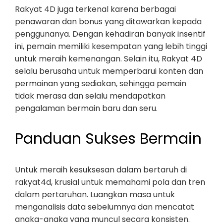
Rakyat 4D juga terkenal karena berbagai
penawaran dan bonus yang ditawarkan kepada
penggunanya. Dengan kehadiran banyak insentif
ini, pemain memiliki kesempatan yang lebih tinggi
untuk meraih kemenangan. Selain itu, Rakyat 4D
selalu berusaha untuk memperbarui konten dan
permainan yang sediakan, sehingga pemain
tidak merasa dan selalu mendapatkan
pengalaman bermain baru dan seru.
Panduan Sukses Bermain
Untuk meraih kesuksesan dalam bertaruh di
rakyat4d, krusial untuk memahami pola dan tren
dalam pertaruhan. Luangkan masa untuk
menganalisis data sebelumnya dan mencatat
angka-angka yang muncul secara konsisten.