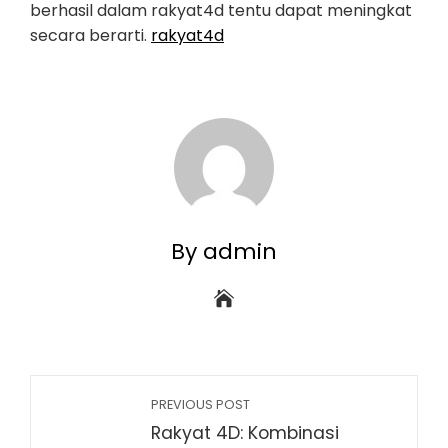
berhasil dalam rakyat4d tentu dapat meningkat
secara berarti.
rakyat4d
By admin
PREVIOUS POST
Rakyat 4D: Kombinasi