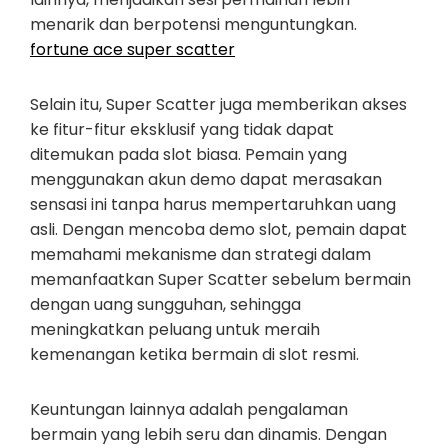
menarik dan berpotensi menguntungkan.
fortune ace super scatter
Selain itu, Super Scatter juga memberikan akses
ke fitur-fitur eksklusif yang tidak dapat
ditemukan pada slot biasa. Pemain yang
menggunakan akun demo dapat merasakan
sensasi ini tanpa harus mempertaruhkan uang
asli. Dengan mencoba demo slot, pemain dapat
memahami mekanisme dan strategi dalam
memanfaatkan Super Scatter sebelum bermain
dengan uang sungguhan, sehingga
meningkatkan peluang untuk meraih
kemenangan ketika bermain di slot resmi.
Keuntungan lainnya adalah pengalaman
bermain yang lebih seru dan dinamis. Dengan