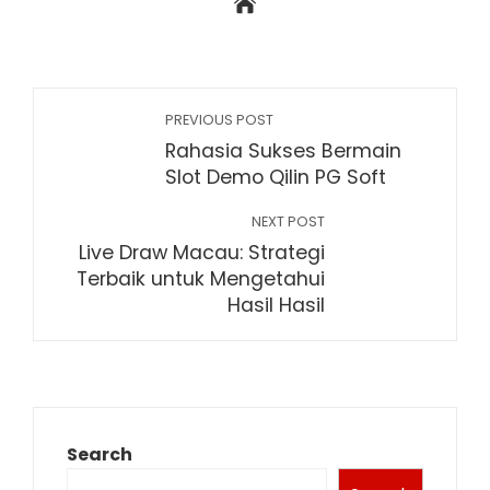
PREVIOUS POST
Rahasia Sukses Bermain
Slot Demo Qilin PG Soft
NEXT POST
Live Draw Macau: Strategi
Terbaik untuk Mengetahui
Hasil Hasil
Search