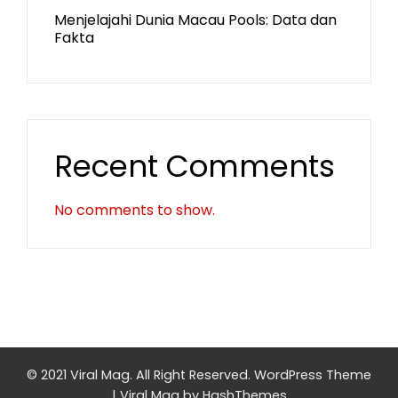
Menjelajahi Dunia Macau Pools: Data dan
Fakta
Recent Comments
No comments to show.
© 2021 Viral Mag. All Right Reserved.
WordPress Theme
|
Viral Mag
by HashThemes