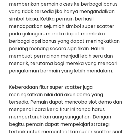
memberikan pemain akses ke berbagai bonus
yang tidak tersedia jika hanya mengandalkan
simbol biasa. Ketika pemain berhasil
mendapatkan sejumlah simbol super scatter
pada gulungan, mereka dapat membuka
berbagai opsi bonus yang dapat meningkatkan
peluang menang secara signifikan. Hal ini
membuat permainan menjadi lebih seru dan
menarik, terutama bagi mereka yang mencari
pengalaman bermain yang lebih mendalam.
Keberadaan fitur super scatter juga
meningkatkan nilai dari akun demo yang
tersedia. Pemain dapat mencoba slot demo dan
mengenali cara kerja fitur ini tanpa harus
mempertaruhkan uang sungguhan. Dengan
begitu, pemain dapat mempelajari strategi
terbaik untuk memanfaatkan super scatter saat