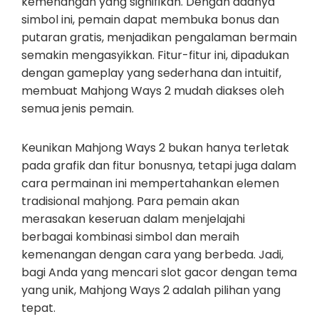
kemenangan yang signifikan. Dengan adanya
simbol ini, pemain dapat membuka bonus dan
putaran gratis, menjadikan pengalaman bermain
semakin mengasyikkan. Fitur-fitur ini, dipadukan
dengan gameplay yang sederhana dan intuitif,
membuat Mahjong Ways 2 mudah diakses oleh
semua jenis pemain.
Keunikan Mahjong Ways 2 bukan hanya terletak
pada grafik dan fitur bonusnya, tetapi juga dalam
cara permainan ini mempertahankan elemen
tradisional mahjong. Para pemain akan
merasakan keseruan dalam menjelajahi
berbagai kombinasi simbol dan meraih
kemenangan dengan cara yang berbeda. Jadi,
bagi Anda yang mencari slot gacor dengan tema
yang unik, Mahjong Ways 2 adalah pilihan yang
tepat.