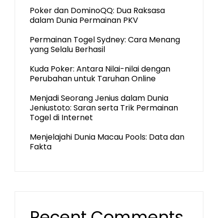
Poker dan DominoQQ: Dua Raksasa
dalam Dunia Permainan PKV
Permainan Togel Sydney: Cara Menang
yang Selalu Berhasil
Kuda Poker: Antara Nilai-nilai dengan
Perubahan untuk Taruhan Online
Menjadi Seorang Jenius dalam Dunia
Jeniustoto: Saran serta Trik Permainan
Togel di Internet
Menjelajahi Dunia Macau Pools: Data dan
Fakta
Recent Comments