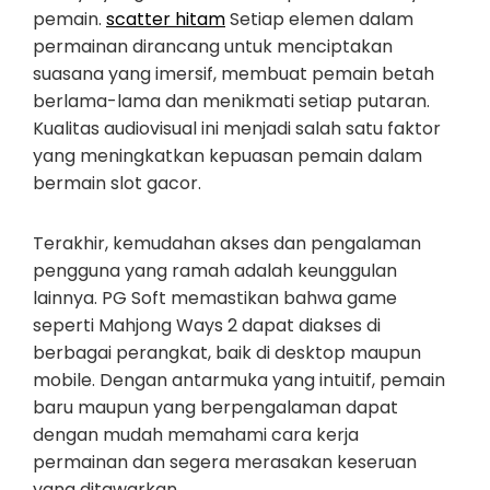
pemain.
scatter hitam
Setiap elemen dalam
permainan dirancang untuk menciptakan
suasana yang imersif, membuat pemain betah
berlama-lama dan menikmati setiap putaran.
Kualitas audiovisual ini menjadi salah satu faktor
yang meningkatkan kepuasan pemain dalam
bermain slot gacor.
Terakhir, kemudahan akses dan pengalaman
pengguna yang ramah adalah keunggulan
lainnya. PG Soft memastikan bahwa game
seperti Mahjong Ways 2 dapat diakses di
berbagai perangkat, baik di desktop maupun
mobile. Dengan antarmuka yang intuitif, pemain
baru maupun yang berpengalaman dapat
dengan mudah memahami cara kerja
permainan dan segera merasakan keseruan
yang ditawarkan.