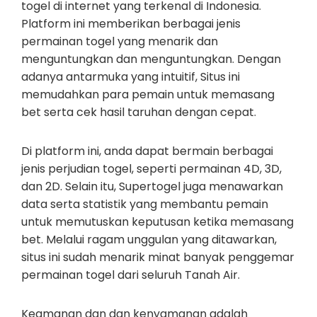
togel di internet yang terkenal di Indonesia.
Platform ini memberikan berbagai jenis
permainan togel yang menarik dan
menguntungkan dan menguntungkan. Dengan
adanya antarmuka yang intuitif, Situs ini
memudahkan para pemain untuk memasang
bet serta cek hasil taruhan dengan cepat.
Di platform ini, anda dapat bermain berbagai
jenis perjudian togel, seperti permainan 4D, 3D,
dan 2D. Selain itu, Supertogel juga menawarkan
data serta statistik yang membantu pemain
untuk memutuskan keputusan ketika memasang
bet. Melalui ragam unggulan yang ditawarkan,
situs ini sudah menarik minat banyak penggemar
permainan togel dari seluruh Tanah Air.
Keamanan dan dan kenyamanan adalah