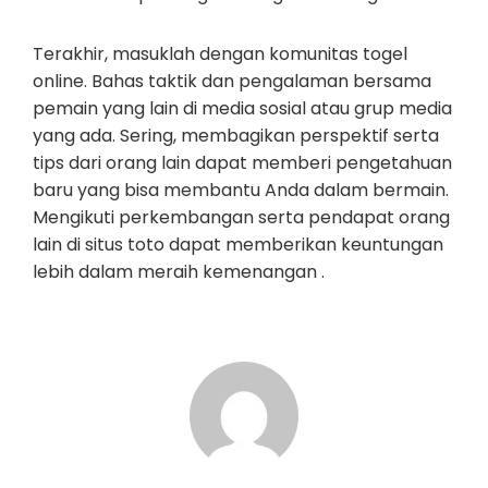
Terakhir, masuklah dengan komunitas togel
online. Bahas taktik dan pengalaman bersama
pemain yang lain di media sosial atau grup media
yang ada. Sering, membagikan perspektif serta
tips dari orang lain dapat memberi pengetahuan
baru yang bisa membantu Anda dalam bermain.
Mengikuti perkembangan serta pendapat orang
lain di situs toto dapat memberikan keuntungan
lebih dalam meraih kemenangan .