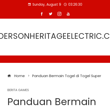
Skip
Sunday, August 9
03:26:31
to
content
DERSONHERITAGEELECTRIC.
Home
Panduan Bermain Togel di Togel Super
BERITA GAMES
Panduan Bermain