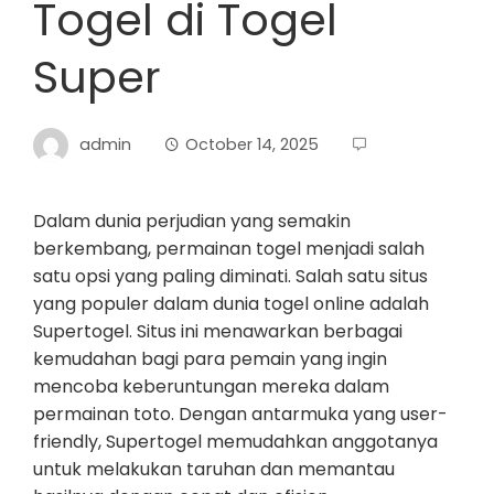
Togel di Togel
Super
admin
October 14, 2025
Dalam dunia perjudian yang semakin
berkembang, permainan togel menjadi salah
satu opsi yang paling diminati. Salah satu situs
yang populer dalam dunia togel online adalah
Supertogel. Situs ini menawarkan berbagai
kemudahan bagi para pemain yang ingin
mencoba keberuntungan mereka dalam
permainan toto. Dengan antarmuka yang user-
friendly, Supertogel memudahkan anggotanya
untuk melakukan taruhan dan memantau