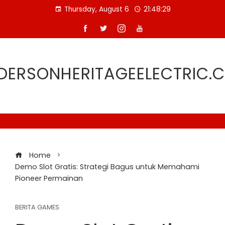
Skip
Thursday, August 6
21:48:30
to
content
DERSONHERITAGEELECTRIC.
Home
Demo Slot Gratis: Strategi Bagus untuk Memahami
Pioneer Permainan
BERITA GAMES