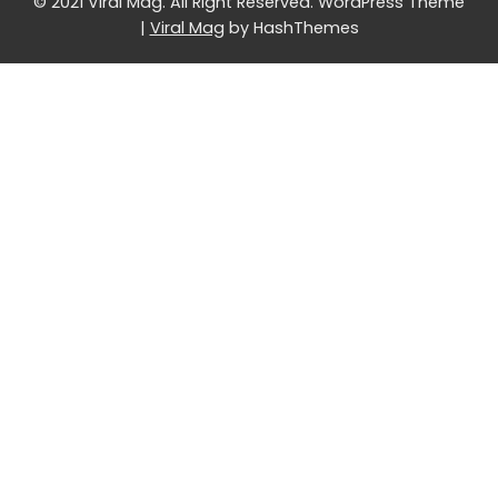
© 2021 Viral Mag. All Right Reserved.
WordPress Theme
|
Viral Mag
by HashThemes