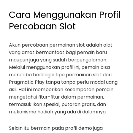
Cara Menggunakan Profil
Percobaan Slot
Akun percobaan permainan slot adalah alat
yang amat bermanfaat bagi pemain baru
maupun juga yang sudah berpengalaman.
Melalui menggunakan profil ini, pemain bisa
mencoba berbagai tipe permainan slot dari
Pragmatic Play tanpa tanpa perlu modal uang
asli. Hal ini memberikan kesempatan pemain
mengetahui fitur-fitur dalam permainan,
termasuk ikon spesial, putaran gratis, dan
mekanisme hadiah yang ada di dalamnya.
Selain itu bermain pada profil demo juga