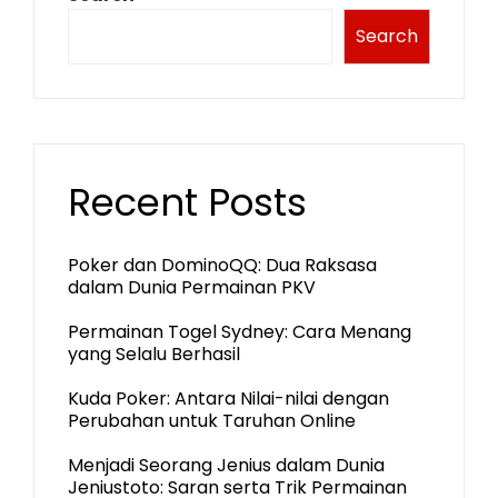
Search
Recent Posts
Poker dan DominoQQ: Dua Raksasa
dalam Dunia Permainan PKV
Permainan Togel Sydney: Cara Menang
yang Selalu Berhasil
Kuda Poker: Antara Nilai-nilai dengan
Perubahan untuk Taruhan Online
Menjadi Seorang Jenius dalam Dunia
Jeniustoto: Saran serta Trik Permainan