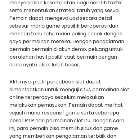
menyediakan kesempatan bagi melatih taktik
serta menentukan strategi taruh yang sesuai.
Pemain dapat mengevaluasi secara detail
sebesar mana game spesifik beroperasi dan
mencari tahu tahu mana paling cocok dengan
gaya permainan mereka. Dengan pengalaman
bermain bermain di akun demo, peluang untuk
perolehan hasil positif saat bermain dengan
dana nyata akan lebih besar.
Akhirnya, profil percobaan slot dapat
dimanfaatkan untuk menguji situs permainan slot
online terpercaya sebelum melakukan
melakukan pemasukan. Pemain dapat melihat
sejauh mana responsif game serta seberapa
besar RTP dari permainan slot itu. Dengan cara
ini, para pemain bisa memilih situs dan game
yang memberikan pengalaman terbaik dan