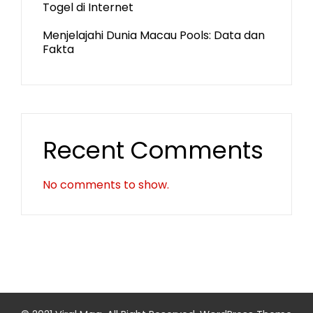
Togel di Internet
Menjelajahi Dunia Macau Pools: Data dan
Fakta
Recent Comments
No comments to show.