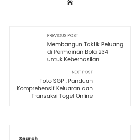
PREVIOUS POST
Membangun Taktik Peluang
di Permainan Bola 234
untuk Keberhasilan
NEXT POST
Toto SGP : Panduan
Komprehensif Keluaran dan
Transaksi Togel Online
Search