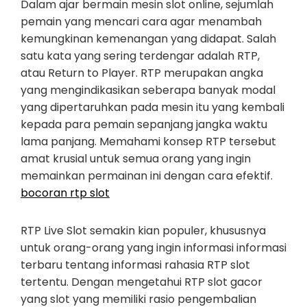
Dalam ajar bermain mesin slot online, sejumlah
pemain yang mencari cara agar menambah
kemungkinan kemenangan yang didapat. Salah
satu kata yang sering terdengar adalah RTP,
atau Return to Player. RTP merupakan angka
yang mengindikasikan seberapa banyak modal
yang dipertaruhkan pada mesin itu yang kembali
kepada para pemain sepanjang jangka waktu
lama panjang. Memahami konsep RTP tersebut
amat krusial untuk semua orang yang ingin
memainkan permainan ini dengan cara efektif.
bocoran rtp slot
RTP Live Slot semakin kian populer, khususnya
untuk orang-orang yang ingin informasi informasi
terbaru tentang informasi rahasia RTP slot
tertentu. Dengan mengetahui RTP slot gacor
yang slot yang memiliki rasio pengembalian