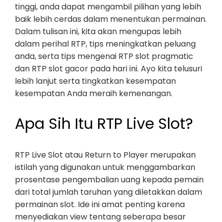
tinggi, anda dapat mengambil pilihan yang lebih
baik lebih cerdas dalam menentukan permainan.
Dalam tulisan ini, kita akan mengupas lebih
dalam perihal RTP, tips meningkatkan peluang
anda, serta tips mengenai RTP slot pragmatic
dan RTP slot gacor pada hari ini. Ayo kita telusuri
lebih lanjut serta tingkatkan kesempatan
kesempatan Anda meraih kemenangan.
Apa Sih Itu RTP Live Slot?
RTP Live Slot atau Return to Player merupakan
istilah yang digunakan untuk menggambarkan
prosentase pengembalian uang kepada pemain
dari total jumlah taruhan yang diletakkan dalam
permainan slot. Ide ini amat penting karena
menyediakan view tentang seberapa besar