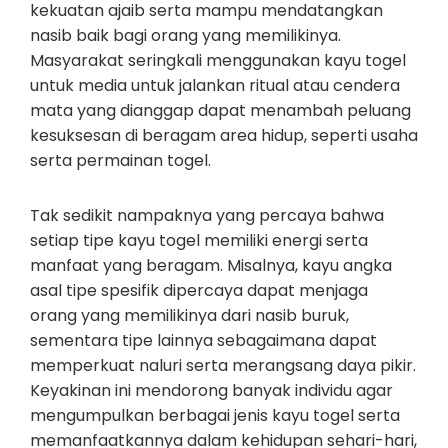
kekuatan ajaib serta mampu mendatangkan
nasib baik bagi orang yang memilikinya.
Masyarakat seringkali menggunakan kayu togel
untuk media untuk jalankan ritual atau cendera
mata yang dianggap dapat menambah peluang
kesuksesan di beragam area hidup, seperti usaha
serta permainan togel.
Tak sedikit nampaknya yang percaya bahwa
setiap tipe kayu togel memiliki energi serta
manfaat yang beragam. Misalnya, kayu angka
asal tipe spesifik dipercaya dapat menjaga
orang yang memilikinya dari nasib buruk,
sementara tipe lainnya sebagaimana dapat
memperkuat naluri serta merangsang daya pikir.
Keyakinan ini mendorong banyak individu agar
mengumpulkan berbagai jenis kayu togel serta
memanfaatkannya dalam kehidupan sehari-hari,