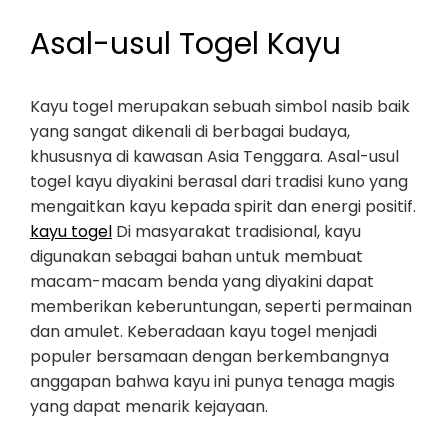
Asal-usul Togel Kayu
Kayu togel merupakan sebuah simbol nasib baik
yang sangat dikenali di berbagai budaya,
khususnya di kawasan Asia Tenggara. Asal-usul
togel kayu diyakini berasal dari tradisi kuno yang
mengaitkan kayu kepada spirit dan energi positif.
kayu togel
Di masyarakat tradisional, kayu
digunakan sebagai bahan untuk membuat
macam-macam benda yang diyakini dapat
memberikan keberuntungan, seperti permainan
dan amulet. Keberadaan kayu togel menjadi
populer bersamaan dengan berkembangnya
anggapan bahwa kayu ini punya tenaga magis
yang dapat menarik kejayaan.