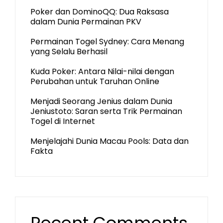
Poker dan DominoQQ: Dua Raksasa
dalam Dunia Permainan PKV
Permainan Togel Sydney: Cara Menang
yang Selalu Berhasil
Kuda Poker: Antara Nilai-nilai dengan
Perubahan untuk Taruhan Online
Menjadi Seorang Jenius dalam Dunia
Jeniustoto: Saran serta Trik Permainan
Togel di Internet
Menjelajahi Dunia Macau Pools: Data dan
Fakta