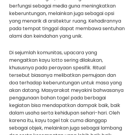
berfungsi sebagai media guna meningkatkan
keberuntungan, melainkan juga sebagai opsi
yang menarik di arsitektur ruang. Kehadirannya
pada tempat tinggal dapat membawa sentuhan
alami dan keindahan yang unik.
Di sejumlah komunitas, upacara yang
mengaitkan kayu lotto sering dilakukan,
khususnya pada perayaan spesifik. Ritual
tersebut biasanya melibatkan pemujaan dan
doa terhadap keberuntungan untuk masa yang
akan datang. Masyarakat meyakini bahwasanya
penggunaan bahan togel pada berbagai
kegiatan bisa mendapatkan dampak baik, baik
dalam usaha serta kehidupan sehari-hari. Oleh
karena itu, kayu togel tak cuma dianggap
sebagai objek, melainkan juga sebagai lambang