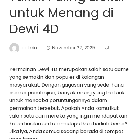
untuk Menang di
Dewi 4D
admin
November 27, 2025
Permainan Dewi 4D merupakan salah satu game
yang semakin kian populer di kalangan
masyarakat. Dengan gagasan yang sederhana
namun penuh ujian, banyak orang yang tertarik
untuk mencoba peruntungannya dalam
permainan tersebut. Apakah Anda kamu ikut
salah satu dari mereka yang ingin mendapatkan
keberhasilan serta mendapatkan hadiah besar?
Jika iya, Anda semua sedang berada di tempat