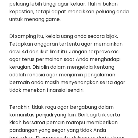
peluang lebih tinggi agar keluar. Hal ini bukan
kepastian, tetapi dapat menaikkan peluang anda
untuk menang game.
Di samping itu, kelola uang anda secara bijak.
Tetapkan anggaran tertentu agar memainkan
dewi 4d dan ikut limit itu. Jangan terprovokasi
agar terus permainan saat Anda menghadapi
kerugian. Disiplin dalam mengelola kentang
adalah rahasia agar menjamin pengalaman
bermain anda masih menyenangkan serta agar
tidak menekan finansial sendiri.
Terakhir, tidak ragu agar bergabung dalam
komunitas penjudi yang lain. Berbagi trik serta
kisah bersama pemain mampu memberikan
pandangan yang segar yang tidak Anda
factorkan. Di samping itu, dukungan dari rekan-