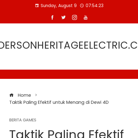
Skip
Sunday, August 9
07:54:24
to
content
DERSONHERITAGEELECTRIC.
Home
Taktik Paling Efektif untuk Menang di Dewi 4D
BERITA GAMES
Taktik Paling Efektif