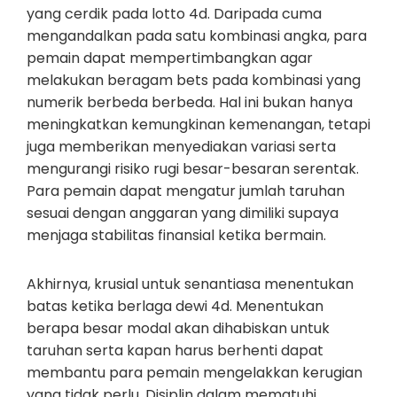
yang cerdik pada lotto 4d. Daripada cuma
mengandalkan pada satu kombinasi angka, para
pemain dapat mempertimbangkan agar
melakukan beragam bets pada kombinasi yang
numerik berbeda berbeda. Hal ini bukan hanya
meningkatkan kemungkinan kemenangan, tetapi
juga memberikan menyediakan variasi serta
mengurangi risiko rugi besar-besaran serentak.
Para pemain dapat mengatur jumlah taruhan
sesuai dengan anggaran yang dimiliki supaya
menjaga stabilitas finansial ketika bermain.
Akhirnya, krusial untuk senantiasa menentukan
batas ketika berlaga dewi 4d. Menentukan
berapa besar modal akan dihabiskan untuk
taruhan serta kapan harus berhenti dapat
membantu para pemain mengelakkan kerugian
yang tidak perlu. Disiplin dalam mematuhi