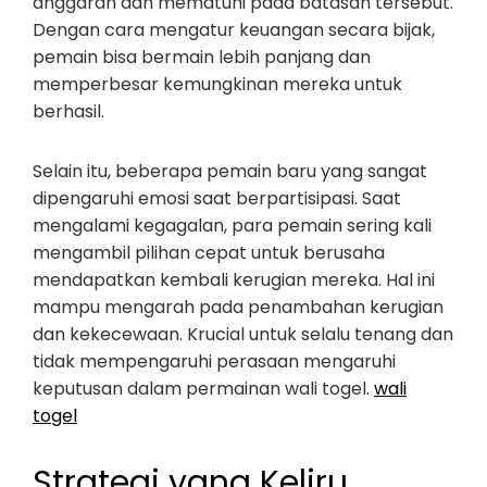
anggaran dan mematuhi pada batasan tersebut.
Dengan cara mengatur keuangan secara bijak,
pemain bisa bermain lebih panjang dan
memperbesar kemungkinan mereka untuk
berhasil.
Selain itu, beberapa pemain baru yang sangat
dipengaruhi emosi saat berpartisipasi. Saat
mengalami kegagalan, para pemain sering kali
mengambil pilihan cepat untuk berusaha
mendapatkan kembali kerugian mereka. Hal ini
mampu mengarah pada penambahan kerugian
dan kekecewaan. Krucial untuk selalu tenang dan
tidak mempengaruhi perasaan mengaruhi
keputusan dalam permainan wali togel.
wali
togel
Strategi yang Keliru