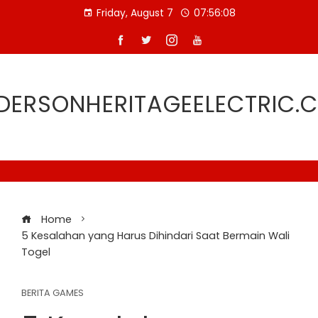
Skip
Friday, August 7
07:56:09
to
content
DERSONHERITAGEELECTRIC.
Home
5 Kesalahan yang Harus Dihindari Saat Bermain Wali
Togel
BERITA GAMES