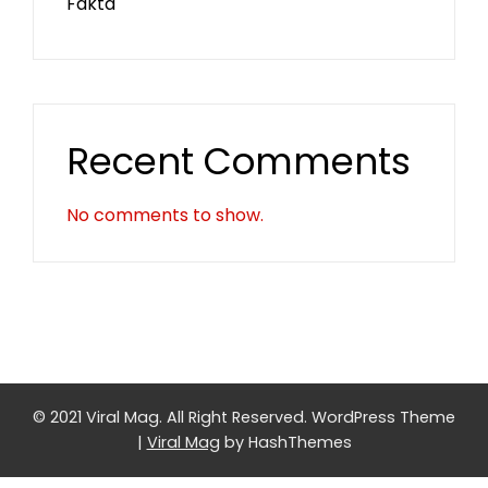
Fakta
Recent Comments
No comments to show.
© 2021 Viral Mag. All Right Reserved.
WordPress Theme
|
Viral Mag
by HashThemes