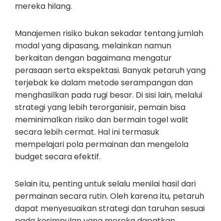
mereka hilang.
Manajemen risiko bukan sekadar tentang jumlah
modal yang dipasang, melainkan namun
berkaitan dengan bagaimana mengatur
perasaan serta ekspektasi. Banyak petaruh yang
terjebak ke dalam metode serampangan dan
menghasilkan pada rugi besar. Di sisi lain, melalui
strategi yang lebih terorganisir, pemain bisa
meminimalkan risiko dan bermain togel walit
secara lebih cermat. Hal ini termasuk
mempelajari pola permainan dan mengelola
budget secara efektif.
Selain itu, penting untuk selalu menilai hasil dari
permainan secara rutin. Oleh karena itu, petaruh
dapat menyesuaikan strategi dan taruhan sesuai
pada kesimpulan yang mereka dapatkan.