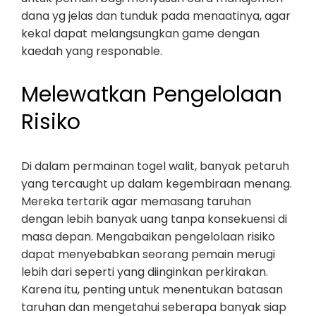
dana yg jelas dan tunduk pada menaatinya, agar
kekal dapat melangsungkan game dengan
kaedah yang responable.
Melewatkan Pengelolaan
Risiko
Di dalam permainan togel walit, banyak petaruh
yang tercaught up dalam kegembiraan menang.
Mereka tertarik agar memasang taruhan
dengan lebih banyak uang tanpa konsekuensi di
masa depan. Mengabaikan pengelolaan risiko
dapat menyebabkan seorang pemain merugi
lebih dari seperti yang diinginkan perkirakan.
Karena itu, penting untuk menentukan batasan
taruhan dan mengetahui seberapa banyak siap