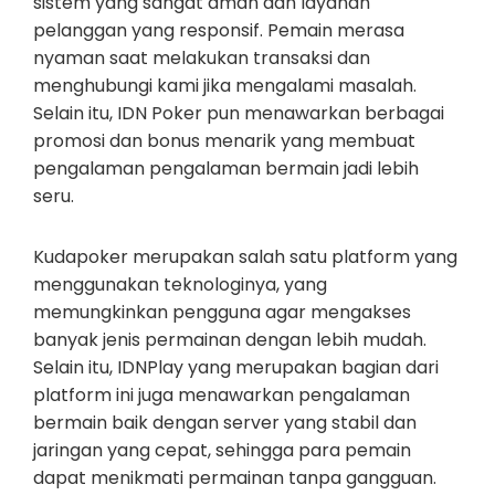
sistem yang sangat aman dan layanan
pelanggan yang responsif. Pemain merasa
nyaman saat melakukan transaksi dan
menghubungi kami jika mengalami masalah.
Selain itu, IDN Poker pun menawarkan berbagai
promosi dan bonus menarik yang membuat
pengalaman pengalaman bermain jadi lebih
seru.
Kudapoker merupakan salah satu platform yang
menggunakan teknologinya, yang
memungkinkan pengguna agar mengakses
banyak jenis permainan dengan lebih mudah.
Selain itu, IDNPlay yang merupakan bagian dari
platform ini juga menawarkan pengalaman
bermain baik dengan server yang stabil dan
jaringan yang cepat, sehingga para pemain
dapat menikmati permainan tanpa gangguan.