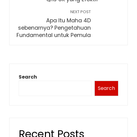
NEXT POST
Apa Itu Maha 4D
sebenarnya? Pengetahuan
Fundamental untuk Pemula
Search
Search
Recent Posts