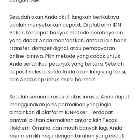
Sesudah akun Anda aktif, langkah berikutnya
adalah menyetorkan deposit. Di platform IDN
Poker, terdapat banyak metode pembayaran
yang dapat Anda manfaatkan, antara lain bank
transfer, dompet digital, atau pembayaran
online lainnya. Pilih metode yang cocok untuk
Anda serta ikuti petunjuk yang tertera. Setelah
deposit selesai, saldo Anda akan langsung terisi,
dan Anda siap untuk mulai bermain.
Setelah semua proses di atas ini usai, Anda dapat
menggunakan jenis permainan yang ingin
dimainkan di platform IDNPoker. Terdapat
banyak pilihan permainan antara lain Texas
Hold’em, Omaha, dan masih banyak lagi. Anda
bisa memilih meja dengan taruhan yang cocok