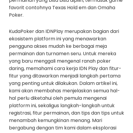
permainan yang bisa bisa dipilih, termasuk game
favorit contohnya Texas Hold em dan Omaha
Poker.
KudaPoker dan IDNPlay merupakan bagian dari
ekosistem platform ini yang menawarkan
pengguna akses mudah ke berbagai meja
permainan dan turnamen seru. Untuk mereka
yang baru menggali mengenal ranah poker
daring, memahami cara kerja IDN Play dan fitur-
fitur yang ditawarkan menjadi langkah pertama
yang penting untuk dilakukan. Dalam artikel ini,
kami akan membahas menjelaskan semua hal-
hal perlu diketahui oleh pemula mengenai
platform ini, sekaligus langkah-langkah untuk
registrasi, fitur permainan, dan tips dan tips untuk
menambah kemungkinan menang. Mari
bergabung dengan tim kami dalam eksplorasi