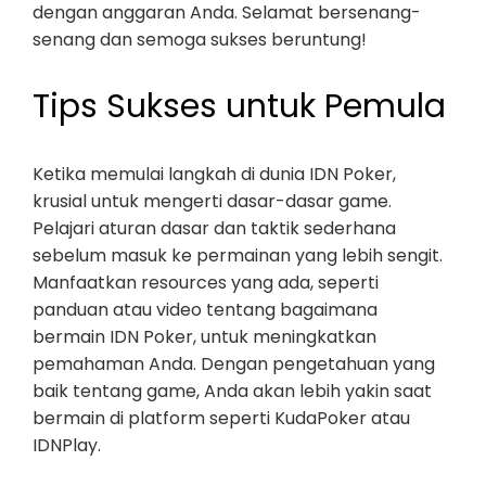
dengan anggaran Anda. Selamat bersenang-
senang dan semoga sukses beruntung!
Tips Sukses untuk Pemula
Ketika memulai langkah di dunia IDN Poker,
krusial untuk mengerti dasar-dasar game.
Pelajari aturan dasar dan taktik sederhana
sebelum masuk ke permainan yang lebih sengit.
Manfaatkan resources yang ada, seperti
panduan atau video tentang bagaimana
bermain IDN Poker, untuk meningkatkan
pemahaman Anda. Dengan pengetahuan yang
baik tentang game, Anda akan lebih yakin saat
bermain di platform seperti KudaPoker atau
IDNPlay.