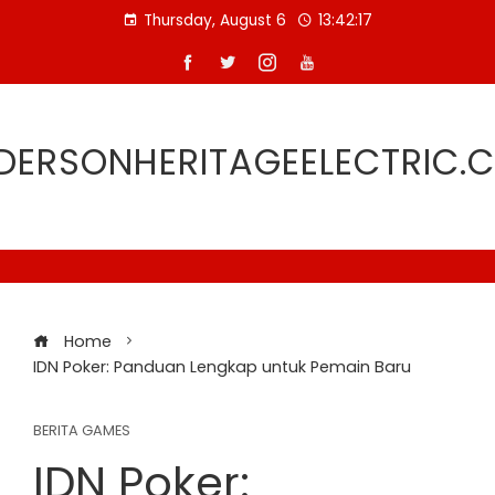
Skip
Thursday, August 6
13:42:18
to
content
DERSONHERITAGEELECTRIC.
Home
IDN Poker: Panduan Lengkap untuk Pemain Baru
BERITA GAMES
IDN Poker: