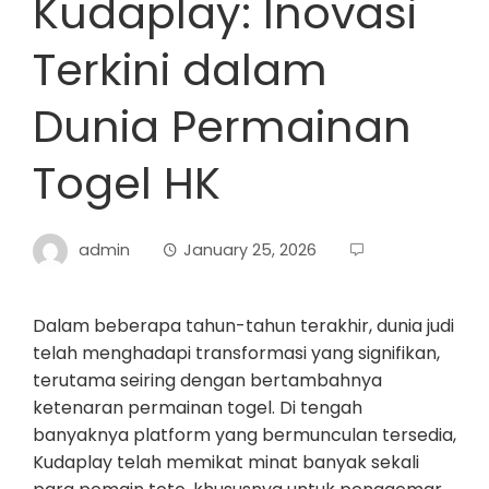
Kudaplay: Inovasi
Terkini dalam
Dunia Permainan
Togel HK
admin
January 25, 2026
Dalam beberapa tahun-tahun terakhir, dunia judi
telah menghadapi transformasi yang signifikan,
terutama seiring dengan bertambahnya
ketenaran permainan togel. Di tengah
banyaknya platform yang bermunculan tersedia,
Kudaplay telah memikat minat banyak sekali