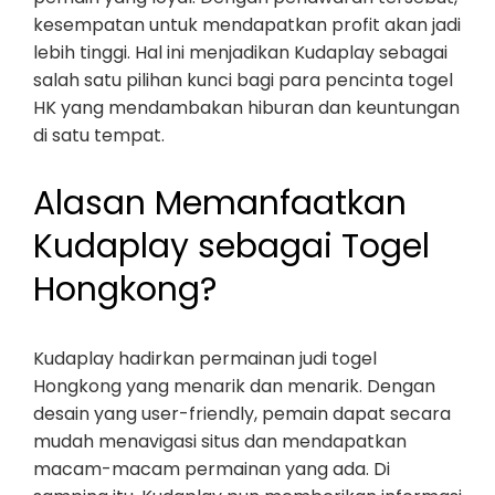
kesempatan untuk mendapatkan profit akan jadi
lebih tinggi. Hal ini menjadikan Kudaplay sebagai
salah satu pilihan kunci bagi para pencinta togel
HK yang mendambakan hiburan dan keuntungan
di satu tempat.
Alasan Memanfaatkan
Kudaplay sebagai Togel
Hongkong?
Kudaplay hadirkan permainan judi togel
Hongkong yang menarik dan menarik. Dengan
desain yang user-friendly, pemain dapat secara
mudah menavigasi situs dan mendapatkan
macam-macam permainan yang ada. Di