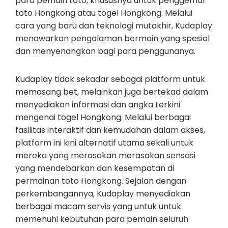
para pemain toto, khususnya untuk penggemar
toto Hongkong atau togel Hongkong. Melalui
cara yang baru dan teknologi mutakhir, Kudaplay
menawarkan pengalaman bermain yang spesial
dan menyenangkan bagi para penggunanya.
Kudaplay tidak sekadar sebagai platform untuk
memasang bet, melainkan juga bertekad dalam
menyediakan informasi dan angka terkini
mengenai togel Hongkong. Melalui berbagai
fasilitas interaktif dan kemudahan dalam akses,
platform ini kini alternatif utama sekali untuk
mereka yang merasakan merasakan sensasi
yang mendebarkan dan kesempatan di
permainan toto Hongkong. Sejalan dengan
perkembangannya, Kudaplay menyediakan
berbagai macam servis yang untuk untuk
memenuhi kebutuhan para pemain seluruh