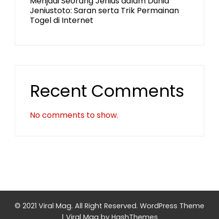
Menjadi Seorang Jenius dalam Dunia
Jeniustoto: Saran serta Trik Permainan
Togel di Internet
Recent Comments
No comments to show.
© 2021 Viral Mag. All Right Reserved.
WordPress Theme
|
Viral Mag
by HashThemes