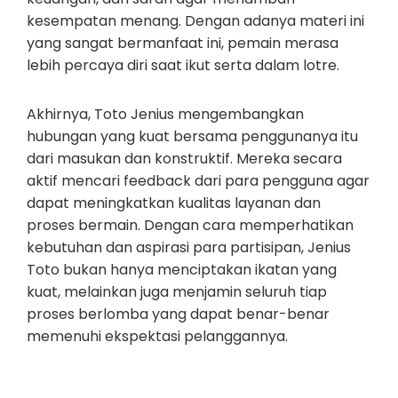
kesempatan menang. Dengan adanya materi ini
yang sangat bermanfaat ini, pemain merasa
lebih percaya diri saat ikut serta dalam lotre.
Akhirnya, Toto Jenius mengembangkan
hubungan yang kuat bersama penggunanya itu
dari masukan dan konstruktif. Mereka secara
aktif mencari feedback dari para pengguna agar
dapat meningkatkan kualitas layanan dan
proses bermain. Dengan cara memperhatikan
kebutuhan dan aspirasi para partisipan, Jenius
Toto bukan hanya menciptakan ikatan yang
kuat, melainkan juga menjamin seluruh tiap
proses berlomba yang dapat benar-benar
memenuhi ekspektasi pelanggannya.