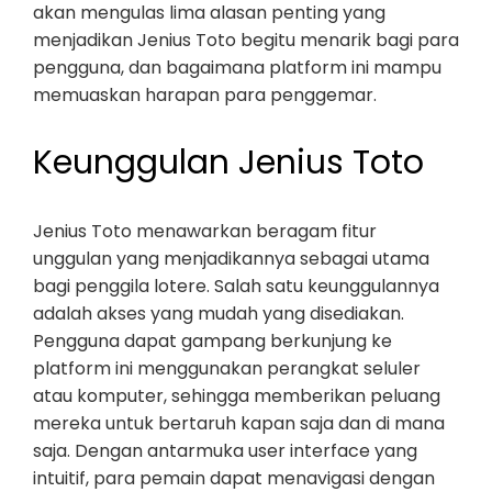
akan mengulas lima alasan penting yang
menjadikan Jenius Toto begitu menarik bagi para
pengguna, dan bagaimana platform ini mampu
memuaskan harapan para penggemar.
Keunggulan Jenius Toto
Jenius Toto menawarkan beragam fitur
unggulan yang menjadikannya sebagai utama
bagi penggila lotere. Salah satu keunggulannya
adalah akses yang mudah yang disediakan.
Pengguna dapat gampang berkunjung ke
platform ini menggunakan perangkat seluler
atau komputer, sehingga memberikan peluang
mereka untuk bertaruh kapan saja dan di mana
saja. Dengan antarmuka user interface yang
intuitif, para pemain dapat menavigasi dengan