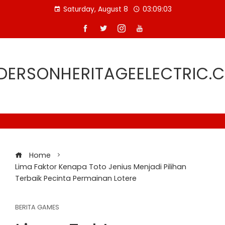
Skip
Saturday, August 8
03:09:03
to
content
DERSONHERITAGEELECTRIC.
Home
Lima Faktor Kenapa Toto Jenius Menjadi Pilihan
Terbaik Pecinta Permainan Lotere
BERITA GAMES