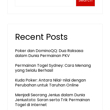
Search
Recent Posts
Poker dan DominoQQ: Dua Raksasa
dalam Dunia Permainan PKV
Permainan Togel Sydney: Cara Menang
yang Selalu Berhasil
Kuda Poker: Antara Nilai-nilai dengan
Perubahan untuk Taruhan Online
Menjadi Seorang Jenius dalam Dunia
Jeniustoto: Saran serta Trik Permainan
Togel di Internet