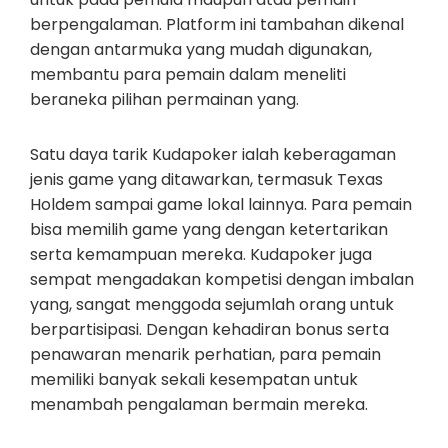
berpengalaman. Platform ini tambahan dikenal
dengan antarmuka yang mudah digunakan,
membantu para pemain dalam meneliti
beraneka pilihan permainan yang.
Satu daya tarik Kudapoker ialah keberagaman
jenis game yang ditawarkan, termasuk Texas
Holdem sampai game lokal lainnya. Para pemain
bisa memilih game yang dengan ketertarikan
serta kemampuan mereka. Kudapoker juga
sempat mengadakan kompetisi dengan imbalan
yang, sangat menggoda sejumlah orang untuk
berpartisipasi. Dengan kehadiran bonus serta
penawaran menarik perhatian, para pemain
memiliki banyak sekali kesempatan untuk
menambah pengalaman bermain mereka.