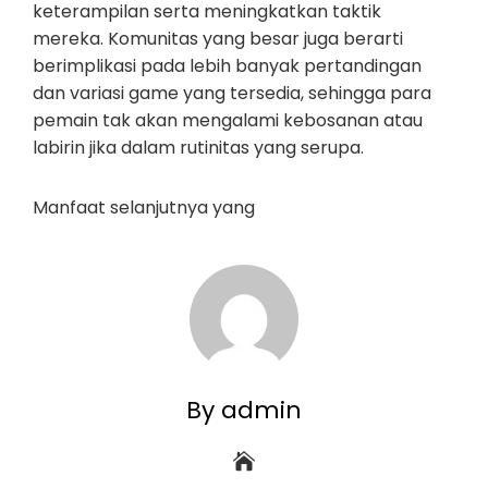
keterampilan serta meningkatkan taktik
mereka. Komunitas yang besar juga berarti
berimplikasi pada lebih banyak pertandingan
dan variasi game yang tersedia, sehingga para
pemain tak akan mengalami kebosanan atau
labirin jika dalam rutinitas yang serupa.
Manfaat selanjutnya yang
By admin