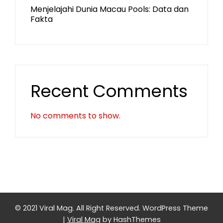
Menjelajahi Dunia Macau Pools: Data dan
Fakta
Recent Comments
No comments to show.
© 2021 Viral Mag. All Right Reserved.
WordPress Theme
|
Viral Mag
by HashThemes