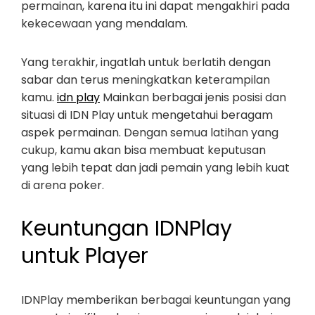
permainan, karena itu ini dapat mengakhiri pada
kekecewaan yang mendalam.
Yang terakhir, ingatlah untuk berlatih dengan
sabar dan terus meningkatkan keterampilan
kamu.
idn play
Mainkan berbagai jenis posisi dan
situasi di IDN Play untuk mengetahui beragam
aspek permainan. Dengan semua latihan yang
cukup, kamu akan bisa membuat keputusan
yang lebih tepat dan jadi pemain yang lebih kuat
di arena poker.
Keuntungan IDNPlay
untuk Player
IDNPlay memberikan berbagai keuntungan yang