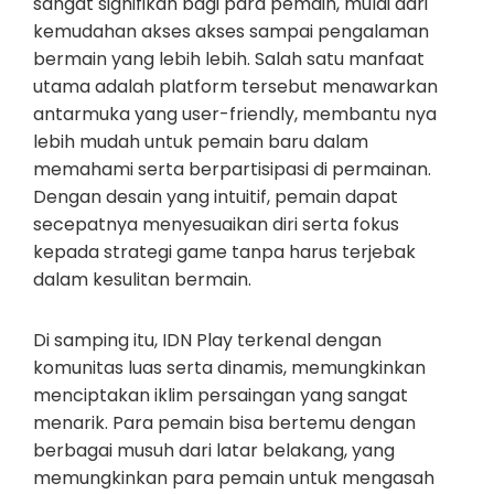
sangat signifikan bagi para pemain, mulai dari
kemudahan akses akses sampai pengalaman
bermain yang lebih lebih. Salah satu manfaat
utama adalah platform tersebut menawarkan
antarmuka yang user-friendly, membantu nya
lebih mudah untuk pemain baru dalam
memahami serta berpartisipasi di permainan.
Dengan desain yang intuitif, pemain dapat
secepatnya menyesuaikan diri serta fokus
kepada strategi game tanpa harus terjebak
dalam kesulitan bermain.
Di samping itu, IDN Play terkenal dengan
komunitas luas serta dinamis, memungkinkan
menciptakan iklim persaingan yang sangat
menarik. Para pemain bisa bertemu dengan
berbagai musuh dari latar belakang, yang
memungkinkan para pemain untuk mengasah