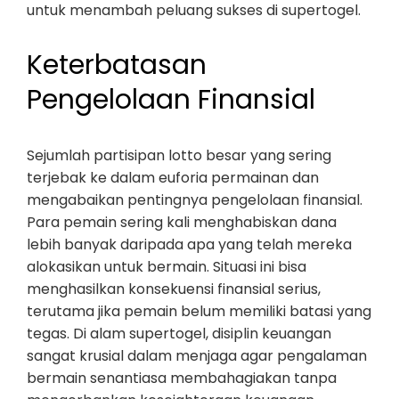
untuk menambah peluang sukses di supertogel.
Keterbatasan
Pengelolaan Finansial
Sejumlah partisipan lotto besar yang sering
terjebak ke dalam euforia permainan dan
mengabaikan pentingnya pengelolaan finansial.
Para pemain sering kali menghabiskan dana
lebih banyak daripada apa yang telah mereka
alokasikan untuk bermain. Situasi ini bisa
menghasilkan konsekuensi finansial serius,
terutama jika pemain belum memiliki batasi yang
tegas. Di alam supertogel, disiplin keuangan
sangat krusial dalam menjaga agar pengalaman
bermain senantiasa membahagiakan tanpa