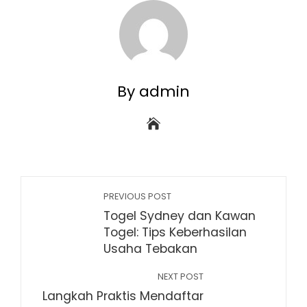
By admin
PREVIOUS POST
Togel Sydney dan Kawan
Togel: Tips Keberhasilan
Usaha Tebakan
NEXT POST
Langkah Praktis Mendaftar