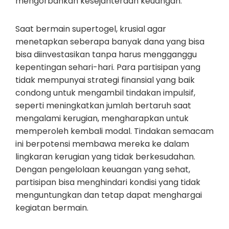
mengorbankan kesejahteraan keuangan.
Saat bermain supertogel, krusial agar
menetapkan seberapa banyak dana yang bisa
bisa diinvestasikan tanpa harus mengganggu
kepentingan sehari-hari. Para partisipan yang
tidak mempunyai strategi finansial yang baik
condong untuk mengambil tindakan impulsif,
seperti meningkatkan jumlah bertaruh saat
mengalami kerugian, mengharapkan untuk
memperoleh kembali modal. Tindakan semacam
ini berpotensi membawa mereka ke dalam
lingkaran kerugian yang tidak berkesudahan.
Dengan pengelolaan keuangan yang sehat,
partisipan bisa menghindari kondisi yang tidak
menguntungkan dan tetap dapat menghargai
kegiatan bermain.