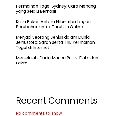
Permainan Togel Sydney: Cara Menang
yang Selalu Berhasil
Kuda Poker: Antara Nilai-nilai dengan
Perubahan untuk Taruhan Online
Menjadi Seorang Jenius dalam Dunia
Jeniustoto: Saran serta Trik Permainan
Togel di Internet
Menjelajahi Dunia Macau Pools: Data dan
Fakta
Recent Comments
No comments to show.