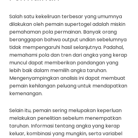
Salah satu kekeliruan terbesar yang umumnya
dilakukan oleh pemain supertogel adalah miskin
pemahaman pola permainan. Banyak orang
beranggapan bahwa output undian sebelumnya
tidak mempengaruhi hasil selanjutnya. Padahal,
memahami pola dan tren dari angka yang kerap
muncul dapat memberikan pandangan yang
lebih baik dalam memilih angka taruhan.
Mengenyampingkan analisis ini dapat membuat
pemain kehilangan peluang untuk mendapatkan
kemenangan.
Selain itu, pemain sering melupakan keperluan
melakukan penelitian sebelum menempatkan
taruhan. Informasi tentang angka yang kerap
keluar, kombinasi yang mungkin, serta variabel