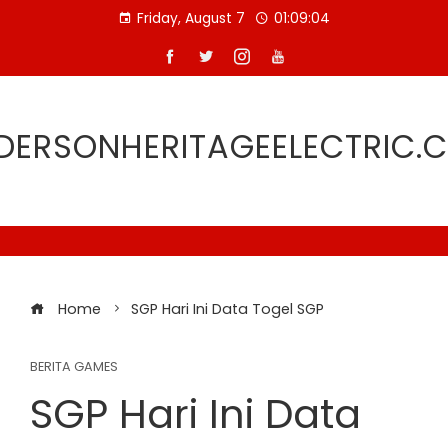
Skip
Friday, August 7
01:09:04
to
content
DERSONHERITAGEELECTRIC.
Home
SGP Hari Ini Data Togel SGP
BERITA GAMES
SGP Hari Ini Data