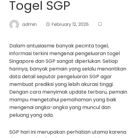
Togel SGP
admin
February 12, 2026
Dalam antusiasme banyak pecinta togel,
informasi terkini mengenai pengeluaran togel
Singapore dan SGP sangat diperlukan. Setiap
harinya, banyak pemain yang selalu menantikan
data detail seputar pengeluaran SGP agar
membuat prediksi yang lebih akurasi tinggi.
Dengan cara menyimak update terbaru, pemain
mampu mengetahui pemahaman yang baik
mengenai angka-angka yang muncul dan
peluang yang ada.
SGP hari ini merupakan perhatian utama karena