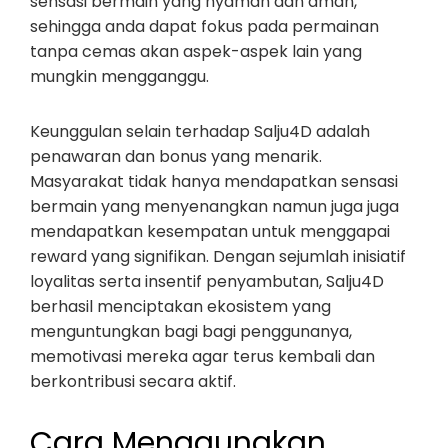
sensasi bermain yang nyaman dan aman,
sehingga anda dapat fokus pada permainan
tanpa cemas akan aspek-aspek lain yang
mungkin mengganggu.
Keunggulan selain terhadap Salju4D adalah
penawaran dan bonus yang menarik.
Masyarakat tidak hanya mendapatkan sensasi
bermain yang menyenangkan namun juga juga
mendapatkan kesempatan untuk menggapai
reward yang signifikan. Dengan sejumlah inisiatif
loyalitas serta insentif penyambutan, Salju4D
berhasil menciptakan ekosistem yang
menguntungkan bagi bagi penggunanya,
memotivasi mereka agar terus kembali dan
berkontribusi secara aktif.
Cara Menggunakan