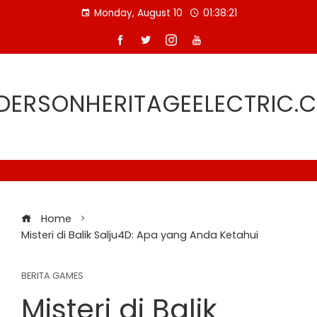
Skip
Monday, August 10
01:38:21
to
content
DERSONHERITAGEELECTRIC.
Home
Misteri di Balik Salju4D: Apa yang Anda Ketahui
BERITA GAMES
Misteri di Balik