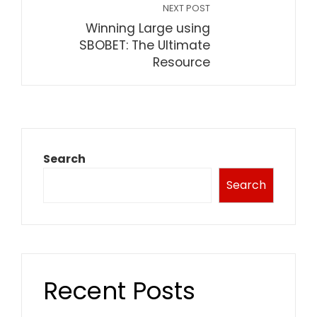
NEXT POST
Winning Large using
SBOBET: The Ultimate
Resource
Search
Search
Recent Posts