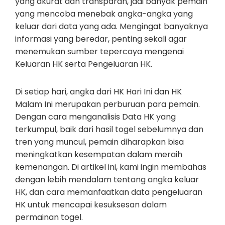
yang akurat dan transparan, jadi banyak pemain
yang mencoba menebak angka-angka yang
keluar dari data yang ada. Mengingat banyaknya
informasi yang beredar, penting sekali agar
menemukan sumber tepercaya mengenai
Keluaran HK serta Pengeluaran HK.
Di setiap hari, angka dari HK Hari Ini dan HK
Malam Ini merupakan perburuan para pemain.
Dengan cara menganalisis Data HK yang
terkumpul, baik dari hasil togel sebelumnya dan
tren yang muncul, pemain diharapkan bisa
meningkatkan kesempatan dalam meraih
kemenangan. Di artikel ini, kami ingin membahas
dengan lebih mendalam tentang angka keluar
HK, dan cara memanfaatkan data pengeluaran
HK untuk mencapai kesuksesan dalam
permainan togel.