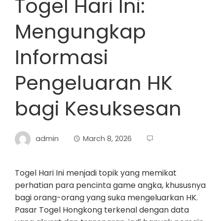
Togel Hari Ini:
Mengungkap
Informasi
Pengeluaran HK
bagi Kesuksesan
admin
March 8, 2026
Togel Hari Ini menjadi topik yang memikat
perhatian para pencinta game angka, khususnya
bagi orang-orang yang suka mengeluarkan HK.
Pasar Togel Hongkong terkenal dengan data