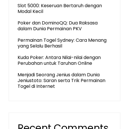
Slot 5000: Keseruan Bertaruh dengan
Modal Kecil
Poker dan DominoQQ: Dua Raksasa
dalam Dunia Permainan PKV
Permainan Togel Sydney: Cara Menang
yang Selalu Berhasil
Kuda Poker: Antara Nilai-nilai dengan
Perubahan untuk Taruhan Online
Menjadi Seorang Jenius dalam Dunia
Jeniustoto: Saran serta Trik Permainan
Togel di Internet
Recent Comments