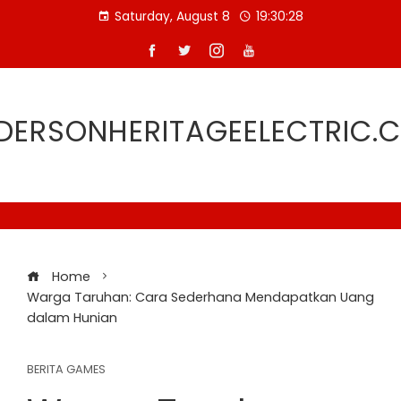
Skip
Saturday, August 8
19:30:28
to
content
DERSONHERITAGEELECTRIC.
Home
Warga Taruhan: Cara Sederhana Mendapatkan Uang
dalam Hunian
BERITA GAMES