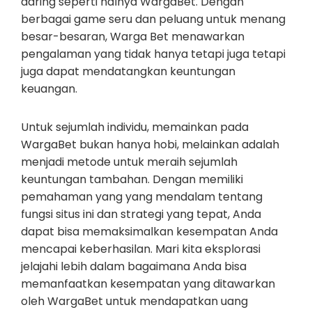
daring seperti halnya WargaBet. Dengan
berbagai game seru dan peluang untuk menang
besar-besaran, Warga Bet menawarkan
pengalaman yang tidak hanya tetapi juga tetapi
juga dapat mendatangkan keuntungan
keuangan.
Untuk sejumlah individu, memainkan pada
WargaBet bukan hanya hobi, melainkan adalah
menjadi metode untuk meraih sejumlah
keuntungan tambahan. Dengan memiliki
pemahaman yang yang mendalam tentang
fungsi situs ini dan strategi yang tepat, Anda
dapat bisa memaksimalkan kesempatan Anda
mencapai keberhasilan. Mari kita eksplorasi
jelajahi lebih dalam bagaimana Anda bisa
memanfaatkan kesempatan yang ditawarkan
oleh WargaBet untuk mendapatkan uang