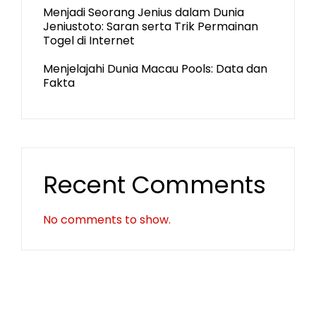
Menjadi Seorang Jenius dalam Dunia
Jeniustoto: Saran serta Trik Permainan
Togel di Internet
Menjelajahi Dunia Macau Pools: Data dan
Fakta
Recent Comments
No comments to show.