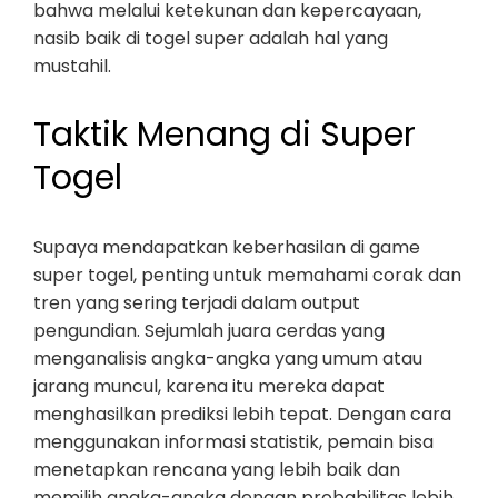
bahwa melalui ketekunan dan kepercayaan,
nasib baik di togel super adalah hal yang
mustahil.
Taktik Menang di Super
Togel
Supaya mendapatkan keberhasilan di game
super togel, penting untuk memahami corak dan
tren yang sering terjadi dalam output
pengundian. Sejumlah juara cerdas yang
menganalisis angka-angka yang umum atau
jarang muncul, karena itu mereka dapat
menghasilkan prediksi lebih tepat. Dengan cara
menggunakan informasi statistik, pemain bisa
menetapkan rencana yang lebih baik dan
memilih angka-angka dengan probabilitas lebih