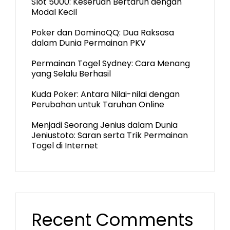
Slot 5000: Keseruan Bertaruh dengan
Modal Kecil
Poker dan DominoQQ: Dua Raksasa
dalam Dunia Permainan PKV
Permainan Togel Sydney: Cara Menang
yang Selalu Berhasil
Kuda Poker: Antara Nilai-nilai dengan
Perubahan untuk Taruhan Online
Menjadi Seorang Jenius dalam Dunia
Jeniustoto: Saran serta Trik Permainan
Togel di Internet
Recent Comments