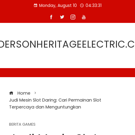
Skip
Monday, August 10
04:33:32
to
content
DERSONHERITAGEELECTRIC.
Home
Judi Mesin Slot Daring: Cari Permainan Slot
Terpercaya dan Menguntungkan
BERITA GAMES