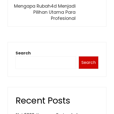
Mengapa Rubah4d Menjadi
Pilihan Utama Para
Profesional
Search
Search
Recent Posts