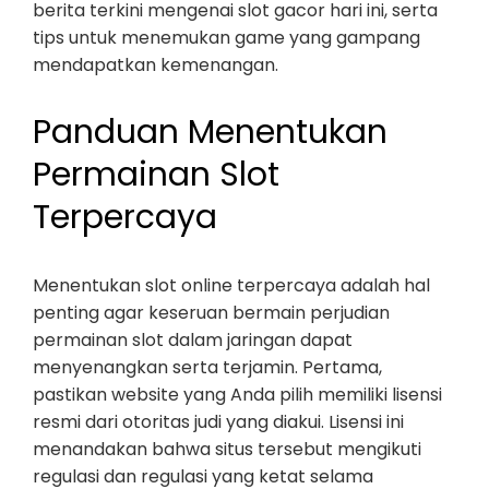
berita terkini mengenai slot gacor hari ini, serta
tips untuk menemukan game yang gampang
mendapatkan kemenangan.
Panduan Menentukan
Permainan Slot
Terpercaya
Menentukan slot online terpercaya adalah hal
penting agar keseruan bermain perjudian
permainan slot dalam jaringan dapat
menyenangkan serta terjamin. Pertama,
pastikan website yang Anda pilih memiliki lisensi
resmi dari otoritas judi yang diakui. Lisensi ini
menandakan bahwa situs tersebut mengikuti
regulasi dan regulasi yang ketat selama