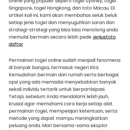
online yang populer seperti togel Sydney, togel
Singapore, togel Hongkong, dan toto Macau. Di
artikel kali ini, kami akan membahas seluk beluk
setiap jenis togel dan menyuguhkan saran dan
strategi-strategi yang bisa bisa menolong anda
memulai bermain secara lebih pede.
jeniustoto
daftar
Permainan togel online sudah menjadi fenomena
di banyak bangsa, termasuk negeri kita.
Kemudahan bermain dari rumah serta berbagai
opsi yang ada memadai menyebabkan banyak
sekali individu tertarik untuk berpartisipasi.
Tetapi, sebelum Anda mendalami lebih jauh,
krusial agar memahami cara kerja setiap alat
permainan togel, mempelajari ketentuan, serta
metode yang dapat mampu meningkatkan
peluang anda. Mari bersama-sama eksplor