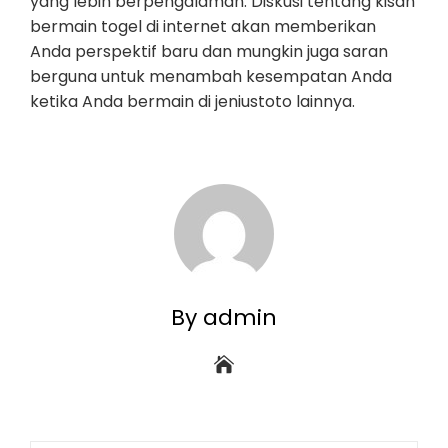
yang lebih berpengalaman. Diskusi tentang kisah
bermain togel di internet akan memberikan
Anda perspektif baru dan mungkin juga saran
berguna untuk menambah kesempatan Anda
ketika Anda bermain di jeniustoto lainnya.
By admin