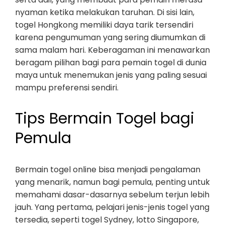
nyaman ketika melakukan taruhan. Di sisi lain,
togel Hongkong memiliki daya tarik tersendiri
karena pengumuman yang sering diumumkan di
sama malam hari. Keberagaman ini menawarkan
beragam pilihan bagi para pemain togel di dunia
maya untuk menemukan jenis yang paling sesuai
mampu preferensi sendiri.
Tips Bermain Togel bagi
Pemula
Bermain togel online bisa menjadi pengalaman
yang menarik, namun bagi pemula, penting untuk
memahami dasar-dasarnya sebelum terjun lebih
jauh. Yang pertama, pelajari jenis-jenis togel yang
tersedia, seperti togel Sydney, lotto Singapore,