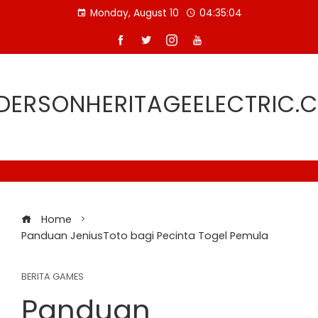
Skip
Monday, August 10
04:35:04
to
content
DERSONHERITAGEELECTRIC.
Home
Panduan JeniusToto bagi Pecinta Togel Pemula
BERITA GAMES
Panduan