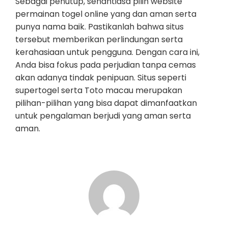
Sebagai penutup, senantiasa pilih website
permainan togel online yang dan aman serta
punya nama baik. Pastikanlah bahwa situs
tersebut memberikan perlindungan serta
kerahasiaan untuk pengguna. Dengan cara ini,
Anda bisa fokus pada perjudian tanpa cemas
akan adanya tindak penipuan. Situs seperti
supertogel serta Toto macau merupakan
pilihan-pilihan yang bisa dapat dimanfaatkan
untuk pengalaman berjudi yang aman serta
aman.