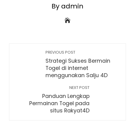
By admin
PREVIOUS POST
Strategi Sukses Bermain
Togel di internet
menggunakan Salju 4D
NEXT POST
Panduan Lengkap
Permainan Togel pada
situs Rakyat4D