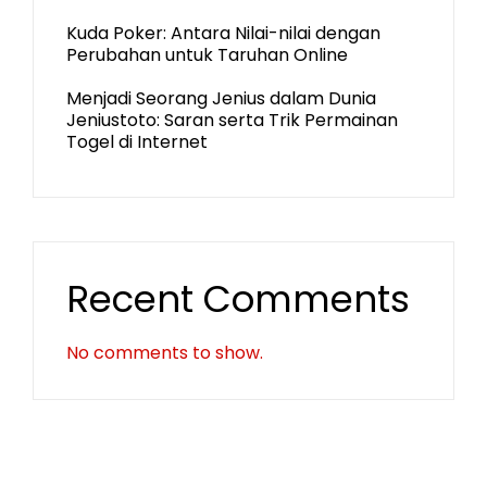
Kuda Poker: Antara Nilai-nilai dengan
Perubahan untuk Taruhan Online
Menjadi Seorang Jenius dalam Dunia
Jeniustoto: Saran serta Trik Permainan
Togel di Internet
Recent Comments
No comments to show.