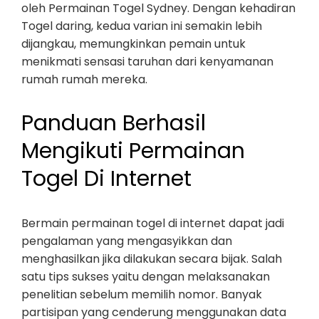
oleh Permainan Togel Sydney. Dengan kehadiran
Togel daring, kedua varian ini semakin lebih
dijangkau, memungkinkan pemain untuk
menikmati sensasi taruhan dari kenyamanan
rumah rumah mereka.
Panduan Berhasil
Mengikuti Permainan
Togel Di Internet
Bermain permainan togel di internet dapat jadi
pengalaman yang mengasyikkan dan
menghasilkan jika dilakukan secara bijak. Salah
satu tips sukses yaitu dengan melaksanakan
penelitian sebelum memilih nomor. Banyak
partisipan yang cenderung menggunakan data