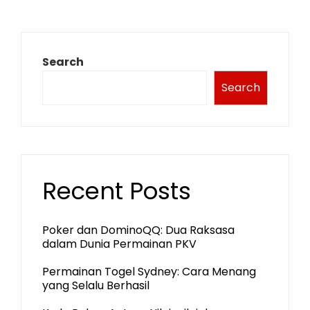
Search
Search
Recent Posts
Poker dan DominoQQ: Dua Raksasa
dalam Dunia Permainan PKV
Permainan Togel Sydney: Cara Menang
yang Selalu Berhasil