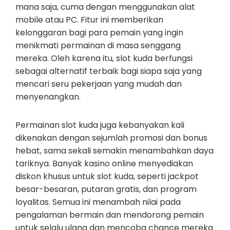
mana saja, cuma dengan menggunakan alat
mobile atau PC. Fitur ini memberikan
kelonggaran bagi para pemain yang ingin
menikmati permainan di masa senggang
mereka. Oleh karena itu, slot kuda berfungsi
sebagai alternatif terbaik bagi siapa saja yang
mencari seru pekerjaan yang mudah dan
menyenangkan.
Permainan slot kuda juga kebanyakan kali
dikenakan dengan sejumlah promosi dan bonus
hebat, sama sekali semakin menambahkan daya
tariknya. Banyak kasino online menyediakan
diskon khusus untuk slot kuda, seperti jackpot
besar-besaran, putaran gratis, dan program
loyalitas. Semua ini menambah nilai pada
pengalaman bermain dan mendorong pemain
untuk selalu ulang dan mencoba chance mereka