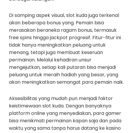
Di samping aspek visual, slot kuda juga terkenal
akan beberapa bonus yang. Pemain bisa
merasakan beraneka ragam bonus, termasuk
free spins hingga jackpot progresif. Fitur-fitur ini
tidak hanya meningkatkan peluang untuk
menang, tetapi juga membuat keseruan
permainan. Melalui kehadiran unsur
mengejutkan, setiap kali putaran bisa menjadi
peluang untuk meraih hadiah yang besar, yang
akan meningkatkan semangat para pemain naik.
Aksesibilitas yang mudah pun menjadi faktor
keistimewaan slot kuda. Dengan banyaknya
platform online yang menyediakan, para gamer
bisa menikmati permainan kapan saja dan pada
waktu yang sama tanpa harus datang ke kasino