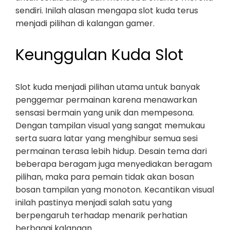
sendiri. Inilah alasan mengapa slot kuda terus
menjadi pilihan di kalangan gamer.
Keunggulan Kuda Slot
Slot kuda menjadi pilihan utama untuk banyak
penggemar permainan karena menawarkan
sensasi bermain yang unik dan mempesona.
Dengan tampilan visual yang sangat memukau
serta suara latar yang menghibur semua sesi
permainan terasa lebih hidup. Desain tema dari
beberapa beragam juga menyediakan beragam
pilihan, maka para pemain tidak akan bosan
bosan tampilan yang monoton. Kecantikan visual
inilah pastinya menjadi salah satu yang
berpengaruh terhadap menarik perhatian
berbagai kalangan.