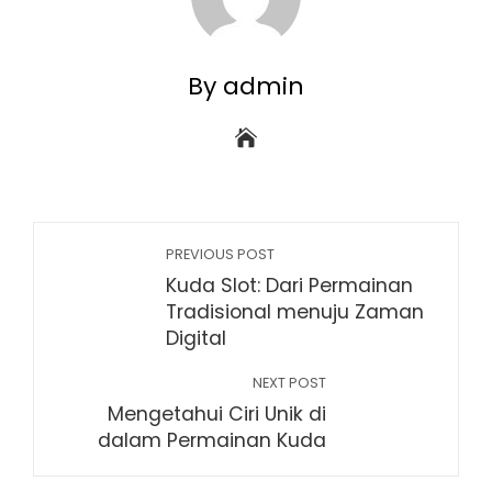
By admin
PREVIOUS POST
Kuda Slot: Dari Permainan
Tradisional menuju Zaman
Digital
NEXT POST
Mengetahui Ciri Unik di
dalam Permainan Kuda