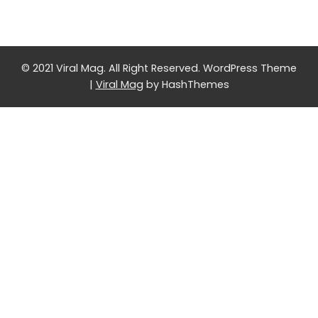
© 2021 Viral Mag. All Right Reserved.
WordPress Theme
|
Viral Mag
by HashThemes