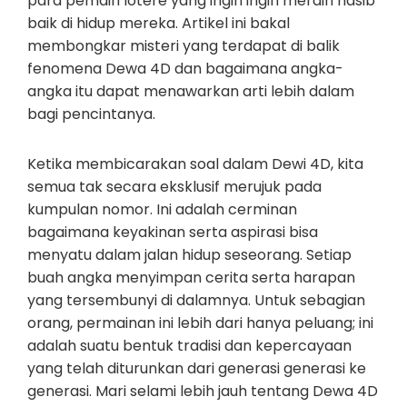
para pemain lotere yang ingin ingin meraih nasib
baik di hidup mereka. Artikel ini bakal
membongkar misteri yang terdapat di balik
fenomena Dewa 4D dan bagaimana angka-
angka itu dapat menawarkan arti lebih dalam
bagi pencintanya.
Ketika membicarakan soal dalam Dewi 4D, kita
semua tak secara eksklusif merujuk pada
kumpulan nomor. Ini adalah cerminan
bagaimana keyakinan serta aspirasi bisa
menyatu dalam jalan hidup seseorang. Setiap
buah angka menyimpan cerita serta harapan
yang tersembunyi di dalamnya. Untuk sebagian
orang, permainan ini lebih dari hanya peluang; ini
adalah suatu bentuk tradisi dan kepercayaan
yang telah diturunkan dari generasi generasi ke
generasi. Mari selami lebih jauh tentang Dewa 4D