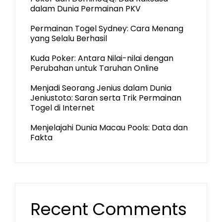
dalam Dunia Permainan PKV
Permainan Togel Sydney: Cara Menang
yang Selalu Berhasil
Kuda Poker: Antara Nilai-nilai dengan
Perubahan untuk Taruhan Online
Menjadi Seorang Jenius dalam Dunia
Jeniustoto: Saran serta Trik Permainan
Togel di Internet
Menjelajahi Dunia Macau Pools: Data dan
Fakta
Recent Comments