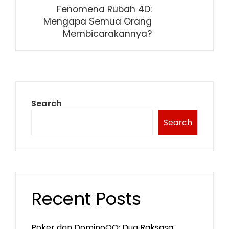
Fenomena Rubah 4D:
Mengapa Semua Orang
Membicarakannya?
Search
Search
Recent Posts
Poker dan DominoQQ: Dua Raksasa