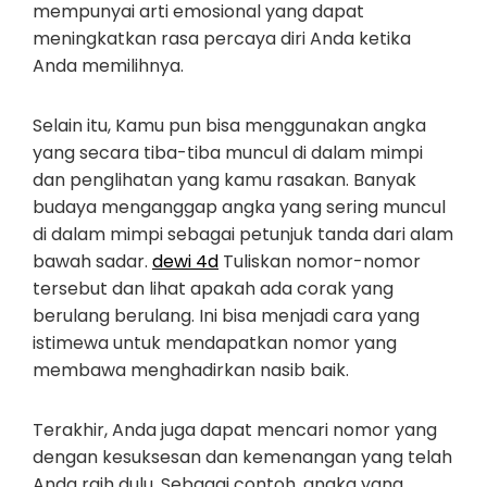
mempunyai arti emosional yang dapat
meningkatkan rasa percaya diri Anda ketika
Anda memilihnya.
Selain itu, Kamu pun bisa menggunakan angka
yang secara tiba-tiba muncul di dalam mimpi
dan penglihatan yang kamu rasakan. Banyak
budaya menganggap angka yang sering muncul
di dalam mimpi sebagai petunjuk tanda dari alam
bawah sadar.
dewi 4d
Tuliskan nomor-nomor
tersebut dan lihat apakah ada corak yang
berulang berulang. Ini bisa menjadi cara yang
istimewa untuk mendapatkan nomor yang
membawa menghadirkan nasib baik.
Terakhir, Anda juga dapat mencari nomor yang
dengan kesuksesan dan kemenangan yang telah
Anda raih dulu. Sebagai contoh, angka yang