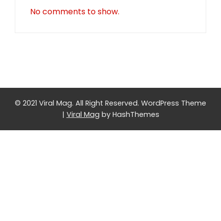
No comments to show.
© 2021 Viral Mag. All Right Reserved.
WordPress Theme
|
Viral Mag
by HashThemes