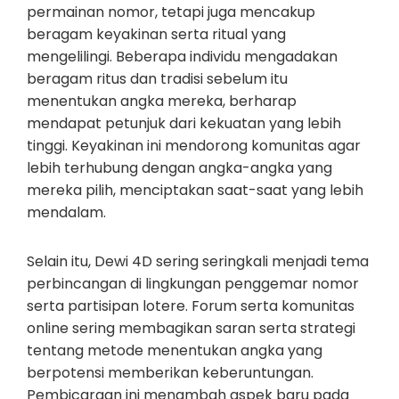
permainan nomor, tetapi juga mencakup
beragam keyakinan serta ritual yang
mengelilingi. Beberapa individu mengadakan
beragam ritus dan tradisi sebelum itu
menentukan angka mereka, berharap
mendapat petunjuk dari kekuatan yang lebih
tinggi. Keyakinan ini mendorong komunitas agar
lebih terhubung dengan angka-angka yang
mereka pilih, menciptakan saat-saat yang lebih
mendalam.
Selain itu, Dewi 4D sering seringkali menjadi tema
perbincangan di lingkungan penggemar nomor
serta partisipan lotere. Forum serta komunitas
online sering membagikan saran serta strategi
tentang metode menentukan angka yang
berpotensi memberikan keberuntungan.
Pembicaraan ini menambah aspek baru pada