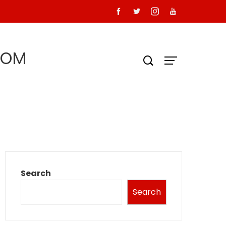
COM
Search
Search