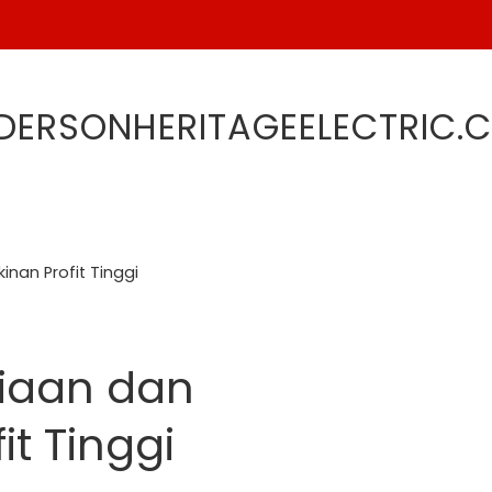
DERSONHERITAGEELECTRIC.
nan Profit Tinggi
riaan dan
t Tinggi