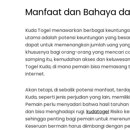
Manfaat dan Bahaya da
Kuda Togel menawarkan berbagai keuntungan
utama adalah potensi keuntungan yang besar
dapat untuk memenangkan jumlah uang yang bes
khususnya bagi orang-orang yang mencari 
samping itu, kemudahan akses dan keluwesa
Togel Kuda, di mana pemain bisa memasang ta
internet.
Akan tetapi, di sebalik potensi manfaat, terd
Kuda, seperti jenis perjudian yang lain, memili
Pemain perlu menyadari bahwa hasil taruhan 
dan bisa menghadapi rugi.
kudatogel
Risiko k
sehingga penting bagi pemain untuk merenun
Keseruan bermain harus diimbangi dengan p