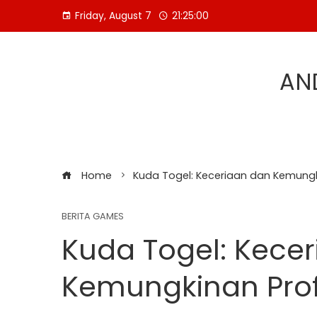
Skip
Friday, August 7
21:25:00
to
content
AN
Home
Kuda Togel: Keceriaan dan Kemungki
BERITA GAMES
Kuda Togel: Kece
Kemungkinan Profi