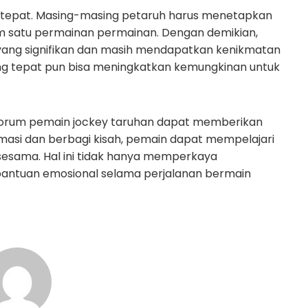
ara tepat. Masing-masing petaruh harus menetapkan
am satu permainan permainan. Dengan demikian,
yang signifikan dan masih mendapatkan kenikmatan
ng tepat pun bisa meningkatkan kemungkinan untuk
forum pemain jockey taruhan dapat memberikan
asi dan berbagi kisah, pemain dapat mempelajari
esama. Hal ini tidak hanya memperkaya
antuan emosional selama perjalanan bermain