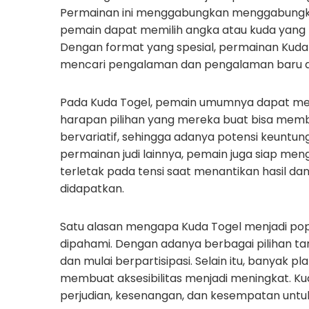
Permainan ini menggabungkan menggabungka
pemain dapat memilih angka atau kuda yan
Dengan format yang spesial, permainan Kuda
mencari pengalaman dan pengalaman baru da
Pada Kuda Togel, pemain umumnya dapat mem
harapan pilihan yang mereka buat bisa mem
bervariatif, sehingga adanya potensi keuntun
permainan judi lainnya, pemain juga siap men
terletak pada tensi saat menantikan hasil d
didapatkan.
Satu alasan mengapa Kuda Togel menjadi po
dipahami. Dengan adanya berbagai pilihan ta
dan mulai berpartisipasi. Selain itu, banyak 
membuat aksesibilitas menjadi meningkat. K
perjudian, kesenangan, dan kesempatan unt