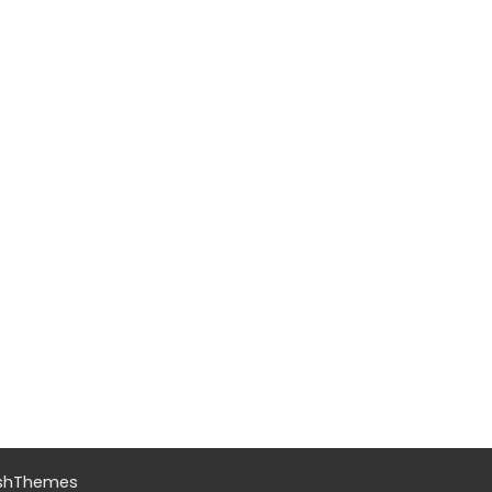
shThemes