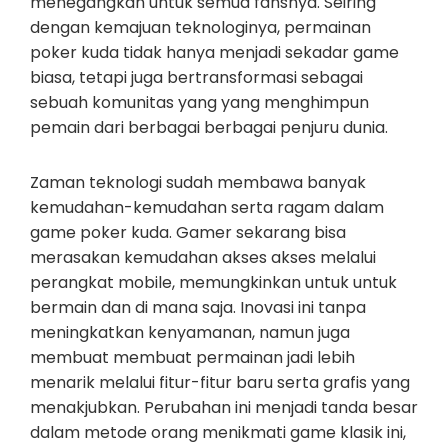
menegangkan untuk semua fansnya. Seiring
dengan kemajuan teknologinya, permainan
poker kuda tidak hanya menjadi sekadar game
biasa, tetapi juga bertransformasi sebagai
sebuah komunitas yang yang menghimpun
pemain dari berbagai berbagai penjuru dunia.
Zaman teknologi sudah membawa banyak
kemudahan-kemudahan serta ragam dalam
game poker kuda. Gamer sekarang bisa
merasakan kemudahan akses akses melalui
perangkat mobile, memungkinkan untuk untuk
bermain dan di mana saja. Inovasi ini tanpa
meningkatkan kenyamanan, namun juga
membuat membuat permainan jadi lebih
menarik melalui fitur-fitur baru serta grafis yang
menakjubkan. Perubahan ini menjadi tanda besar
dalam metode orang menikmati game klasik ini,