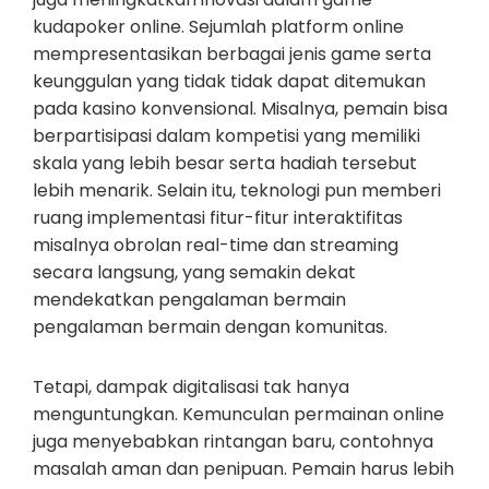
kudapoker online. Sejumlah platform online
mempresentasikan berbagai jenis game serta
keunggulan yang tidak tidak dapat ditemukan
pada kasino konvensional. Misalnya, pemain bisa
berpartisipasi dalam kompetisi yang memiliki
skala yang lebih besar serta hadiah tersebut
lebih menarik. Selain itu, teknologi pun memberi
ruang implementasi fitur-fitur interaktifitas
misalnya obrolan real-time dan streaming
secara langsung, yang semakin dekat
mendekatkan pengalaman bermain
pengalaman bermain dengan komunitas.
Tetapi, dampak digitalisasi tak hanya
menguntungkan. Kemunculan permainan online
juga menyebabkan rintangan baru, contohnya
masalah aman dan penipuan. Pemain harus lebih