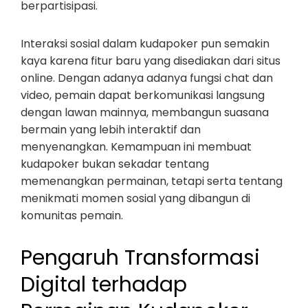
berpartisipasi.
Interaksi sosial dalam kudapoker pun semakin
kaya karena fitur baru yang disediakan dari situs
online. Dengan adanya adanya fungsi chat dan
video, pemain dapat berkomunikasi langsung
dengan lawan mainnya, membangun suasana
bermain yang lebih interaktif dan
menyenangkan. Kemampuan ini membuat
kudapoker bukan sekadar tentang
memenangkan permainan, tetapi serta tentang
menikmati momen sosial yang dibangun di
komunitas pemain.
Pengaruh Transformasi
Digital terhadap