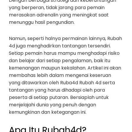
Dengan berbagai strategi dan keberuntungan
yang berperan, tidak jarang para pemain
merasakan adrenalin yang meningkat saat
menunggu hasil pengundian.
Namun, seperti halnya permainan lainnya, Rubah
4d juga menghadirkan tantangan tersendiri.
Setiap pemain harus mampu menghadapi risiko
dan belajar dari setiap pengalaman, baik itu
kemenangan maupun kekalahan. Artikel ini akan
membahas lebih dalam mengenai keseruan
yang ditawarkan oleh Ruba4d Rubah 4d serta
tantangan yang harus dihadapi oleh para
peserta di setiap putaran. Bersiaplah untuk
menjelajahi dunia yang penuh dengan
kemungkinan dan ketegangan ini.
Apa Itu Rubah4d?