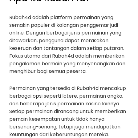
Rubah4d adalah platform permainan yang
semakin populer di kalangan penggemar judi
online. Dengan berbagai jenis permainan yang
ditawarkan, pengguna dapat merasakan
keseruan dan tantangan dalam setiap putaran.
Fokus utama dari Rubah4d adalah memberikan
pengalaman bermain yang menyenangkan dan
menghibur bagi semua peserta.
Permainan yang tersedia di Rubah4d mencakup
berbagai opsi seperti lotere, permainan angka,
dan beberapa jenis permainan kasino lainnya.
Setiap permainan dirancang untuk memberikan
pemain kesempatan untuk tidak hanya
bersenang-senang, tetapi juga mendapatkan
keuntungan dari keberuntungan mereka.