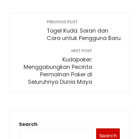
PREVIOUS POST
Togel Kuda: Saran dan
Cara untuk Pengguna Baru
NEXT POST
Kudapoker:
Menggabungkan Pecinta
Permainan Poker di
Seluruhnya Dunia Maya
Search
Search