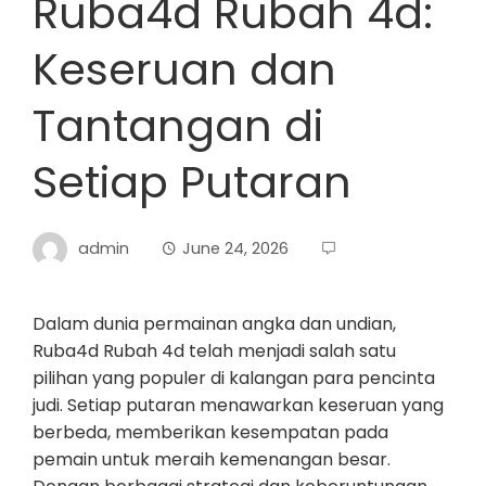
Ruba4d Rubah 4d:
Keseruan dan
Tantangan di
Setiap Putaran
admin
June 24, 2026
Dalam dunia permainan angka dan undian,
Ruba4d Rubah 4d telah menjadi salah satu
pilihan yang populer di kalangan para pencinta
judi. Setiap putaran menawarkan keseruan yang
berbeda, memberikan kesempatan pada
pemain untuk meraih kemenangan besar.