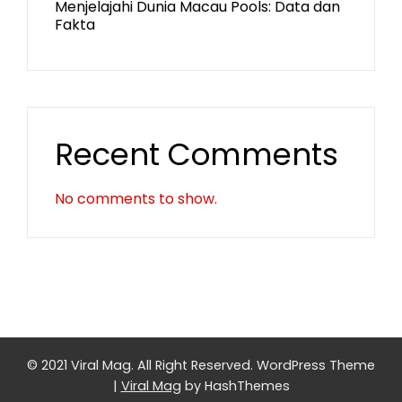
Menjelajahi Dunia Macau Pools: Data dan
Fakta
Recent Comments
No comments to show.
© 2021 Viral Mag. All Right Reserved.
WordPress Theme
|
Viral Mag
by HashThemes