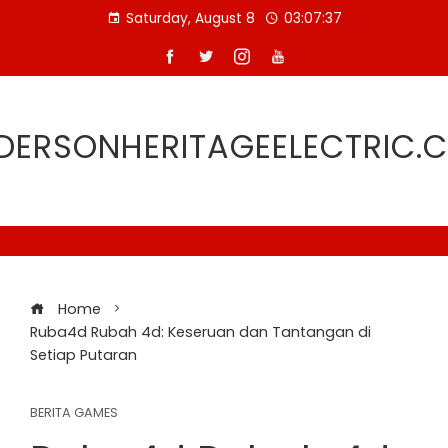
Skip
Saturday, August 8
03:07:38
to
content
DERSONHERITAGEELECTRIC.
Home
Ruba4d Rubah 4d: Keseruan dan Tantangan di
Setiap Putaran
BERITA GAMES