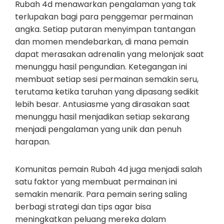
Rubah 4d menawarkan pengalaman yang tak
terlupakan bagi para penggemar permainan
angka. Setiap putaran menyimpan tantangan
dan momen mendebarkan, di mana pemain
dapat merasakan adrenalin yang melonjak saat
menunggu hasil pengundian. Ketegangan ini
membuat setiap sesi permainan semakin seru,
terutama ketika taruhan yang dipasang sedikit
lebih besar. Antusiasme yang dirasakan saat
menunggu hasil menjadikan setiap sekarang
menjadi pengalaman yang unik dan penuh
harapan.
Komunitas pemain Rubah 4d juga menjadi salah
satu faktor yang membuat permainan ini
semakin menarik. Para pemain sering saling
berbagi strategi dan tips agar bisa
meningkatkan peluang mereka dalam