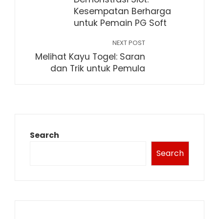
Kesempatan Berharga
untuk Pemain PG Soft
NEXT POST
Melihat Kayu Togel: Saran
dan Trik untuk Pemula
Search
Search