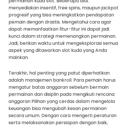
permainan kuda slot. Beberapa alat
menyediakan insentif, free spins, maupun jackpot
progresif yang bisa meningkatkan pendapatan
pemain dengan drastis. Mengetahui cara agar
dapat memanfaatkan fitur-fitur ini dapat jadi
kunci dalam strategi memenangkan permainan.
Jadi, berikan waktu untuk mengeksplorasi semua
aspek yang ditawarkan slot kuda yang Anda
mainkan.
Terakhir, hal penting yang patut diperhatikan
adalah manajemen bankroll. Para pemain harus
mengatur batas anggaran sebelum bermain
permainan dan disiplin pada mengikuti rencana
anggaran Pilihan yang cerdas dalam mengelola
keuangan bisa mengubah kesan permainan
secara umum. Dengan cara mengerti peraturan
serta melaksanakan persiapan dengan baik,