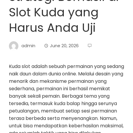
Slot Kuda yang
Harus Anda Uji
admin
June 20, 2026
Kuda slot adalah sebuah permainan yang sedang
naik daun dalam dunia online. Melalui desain yang
menarik dan mekanisme permainan yang
sederhana, permainan ini berhasil memikat
banyak sekali pemain. Berbagai tema yang
tersedia, termasuk kuda balap hingga serunya
petualangan, membuat setiap sesi permainan
terasa berbeda serta menyenangkan. Namun,
untuk bisa mendapatkan keberhasilan maksimal,