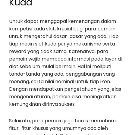
Kuda
Untuk dapat menggapai kemenangan dalam
kompetisi kuda slot, krusial bagi para pemain
untuk mengetahui dasar-dasar yang ada. Tiap-
tiap mesin slot kuda punya mekanisme serta
reward yang tidak sama. Karenanya, para
pemain wajib membaca informasi pada layar di
alat sebelum mulai bermain. Hal ini meliputi
tanda-tanda yang ada, penggabungan yang
menang, serta nilai nominal untuk tiap ikon.
Dengan mendapatkan pengetahuan yang jelas
mengenai aturan, pemain bisa meningkatkan
kemungkinan dirinya sukses.
Selain itu, para pemain juga harus memahami
fitur-fitur khusus yang umumnya ada oleh