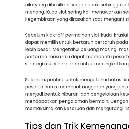
nilai yang dihasilkan secara acak, sehingga 
menang. Kuda slot sering kali menawarkan se
kegembiraan yang dirasakan saat mengantisip
Sebelum kick-off permainan slot kuda, krusia
dapat memilih untuk bertaruh bertaruh pada 
lebih besar. Mengetahui peluang masing-masi
performa masa lalu dapat membantu peserta d
strategi mulai berperan untuk meningkatka
Selain itu, penting untuk mengetahui batas dir
peserta harus membuat anggaran yang jelas d
menjadi bentuk hiburan, dan pengelolaan keu
mendapatkan pengalaman bermain. Dengan me
memaksimalkan keseruan dan mengurangi risi
Tips dan Trik Kemenan