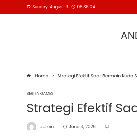
Skip
Sunday, August 9
08:38:04
to
content
AN
Home
Strategi Efektif Saat Bermain Kuda S
BERITA GAMES
Strategi Efektif S
admin
June 3, 2026