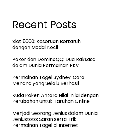
Recent Posts
Slot 5000: Keseruan Bertaruh
dengan Modal Kecil
Poker dan DominoQQ: Dua Raksasa
dalam Dunia Permainan PKV
Permainan Togel Sydney: Cara
Menang yang Selalu Berhasil
Kuda Poker: Antara Nilai-nilai dengan
Perubahan untuk Taruhan Online
Menjadi Seorang Jenius dalam Dunia
Jeniustoto: Saran serta Trik
Permainan Togel di Internet