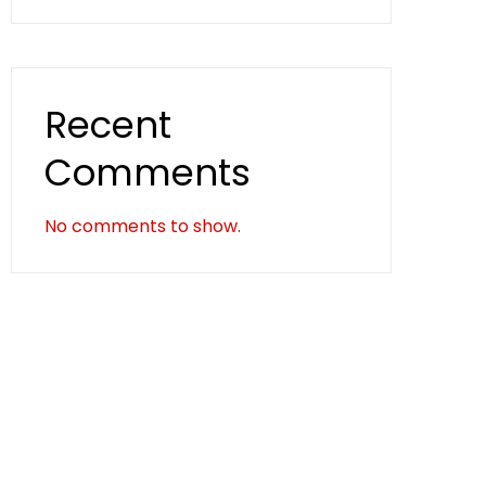
Recent
Comments
No comments to show.