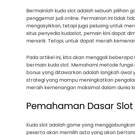
Bermainlah kuda slot adalah sebuah pilihan 
penggemar judi online. Permainan ini tidak 
mengasyikkan, tetapi juga peluang untuk mera
situs penyedia kudaslot, pemain kini dapat di
menarik. Tetapi, untuk dapat meraih kemenanga
Pada artikel ini, kita akan menggali beberapa
bermain kuda slot. Memahami metode fungsi
bonus yang ditawarkan adalah langkah awal ya
strategi yang mampu meningkatkan pengala
meraih kemenangan maksimal dalam dunia ku
Pemahaman Dasar Slot
Kuda slot adalah game yang menggabungkan e
peserta akan memilih asta yang akan bertandin