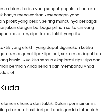
game dalam kasino yang sangat populer di antara
tidak hanya menawarkan kesenangan yang
ih profit yang besar. Seiring munculnya berbagai
manjakan dengan berbagai pilihan serta ciri yang
n konsisten, diperlukan taktik yang jitu.
 taktik yang efektif yang dapat digunakan ketika
 game, mengenal tipe-tipe bet, serta mendapatkan
ng krusial. Ayo kita semua eksplorasi tips-tips dan
man bermain Anda sendiri dan membantu Anda
da slot.
 Kuda
lemen chance dan taktik. Dalam permainan ini,
g di arena. Hasil dari pertandingan ini diatur oleh