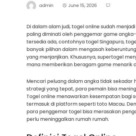
admin
June 15, 2026
Di dalam alam judi, togel online sudah menjad
paling diminati oleh penggemar game angka-a
tersedia ada, contohnya togel Singapura, tog
banyak pilihan dalam mengasah keberuntun
yang menjanjikan. Khususnya, supertogel menj
mana memberikan beragam game menarik de
Mencari peluang dalam angka tidak sekadar 
strategi yang tepat, para pemain bisa men
Togel online menawarkan kesempatan bagi se
termasuk di platform seperti toto Macau.
para penggemar togel bisa merasakan pen
perlu meninggalkan rumah rumah.