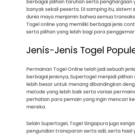
berbagai pilihan taruhan serta penghargaan
banyak sekali peserta. Di samping itu, sistem s
dunia maya menjamin bahwa semua transaksi
Togel online yang memiliki berbagai jenis c
serta pilihan yang lebih bagi para penggemar 
Jenis-Jenis Togel Popul
Permainan Togel Online telah jadi sebuah jeni
berbagai jenisnya, Supertogel menjadi pilih
lebih besar untuk menang dibandingkan deng
metode yang lebih baik serta variasi permain
perhatian para pemain yang ingin mencari 
mereka.
Selain Supertogel, Togel Singapura juga sanga
pengundian transparan serta adil, serta has