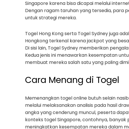
Singapore karena bisa dicapai melalui intern
Dengan ragam taruhan yang tersedia, para p
untuk strategi mereka.
Togel Hong Kong serta Togel Sydney juga adal
Hongkong terkenal karena jackpot yang besar 
Di sisi lain, Togel Sydney memberikan penga
Kedua jenis ini menawarkan kesempatan unt
membuat mereka salah satu yang paling dimin
Cara Menang di Togel
Memenangkan togel online butuh selain nasib
melalui melaksanakan analisis pada hasil d
angka yang cenderung muncul, peserta dapat
konteks togel Singapore, contohnya, banyak 
meningkatkan kesempatan mereka dalam me