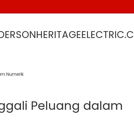
DERSONHERITAGEELECTRIC.
lam Numerik
nggali Peluang dalam