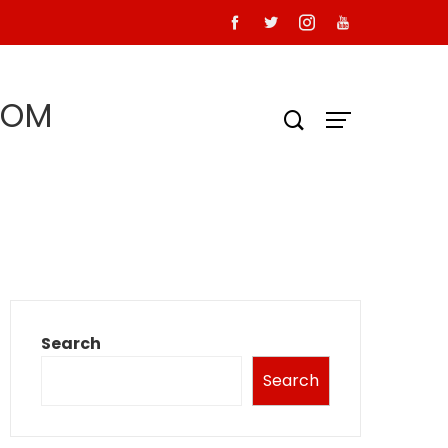
COM
Search
Search