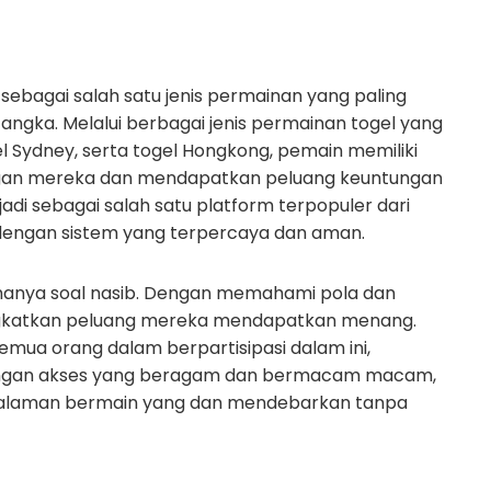
i sebagai salah satu jenis permainan yang paling
ngka. Melalui berbagai jenis permainan togel yang
el Sydney, serta togel Hongkong, pemain memiliki
gan mereka dan mendapatkan peluang keuntungan
adi sebagai salah satu platform terpopuler dari
ngan sistem yang terpercaya dan aman.
hanya soal nasib. Dengan memahami pola dan
ingkatkan peluang mereka mendapatkan menang.
mua orang dalam berpartisipasi dalam ini,
 Dengan akses yang beragam dan bermacam macam,
galaman bermain yang dan mendebarkan tanpa