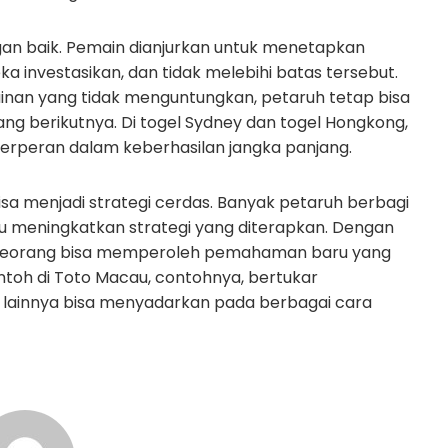
engan baik. Pemain dianjurkan untuk menetapkan
 investasikan, dan tidak melebihi batas tersebut.
inan yang tidak menguntungkan, petaruh tetap bisa
g berikutnya. Di togel Sydney dan togel Hongkong,
erperan dalam keberhasilan jangka panjang.
isa menjadi strategi cerdas. Banyak petaruh berbagi
tu meningkatkan strategi yang diterapkan. Dengan
eseorang bisa memperoleh pemahaman baru yang
toh di Toto Macau, contohnya, bertukar
lainnya bisa menyadarkan pada berbagai cara