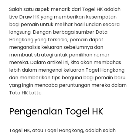
Salah satu aspek menarik dari Togel HK adalah
Live Draw HK yang memberikan kesempatan
bagi pemain untuk melihat hasil undian secara
langsung. Dengan berbagai sumber Data
Hongkong yang tersedia, pemain dapat
menganalisis keluaran sebelumnya dan
membuat strategi untuk pemilihan nomor
mereka. Dalam artikel ini, kita akan membahas
lebih dalam mengenai keluaran Togel Hongkong
dan memberikan tips berguna bagi pemain baru
yang ingin mencoba peruntungan mereka dalam
Toto HK Lotto.
Pengenalan Togel HK
Togel HK, atau Togel Hongkong, adalah salah