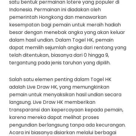
satu bentuk permainan lotere yang populer di
Indonesia. Permainan ini diadakan oleh
pemerintah Hongkong dan menawarkan
kesempatan bagi pemain untuk meraih hadiah
besar dengan menebak angka yang akan keluar
dalam hasil undian. Dalam Togel HK, pemain
dapat memilih sejumlah angka dari rentang yang
telah ditentukan, biasanya dari 0 hingga 9,
tergantung pada jenis taruhan yang dipilih.
Salah satu elemen penting dalam Togel HK
adalah Live Draw HK, yang memungkinkan
pemain untuk menyaksikan hasil undian secara
langsung. Live Draw HK memberikan
transparansi dan kepercayaan kepada pemain,
karena mereka dapat melihat proses
pengundian berlangsung tanpa ada kecurangan.
Acara ini biasanya disiarkan melalui berbagai