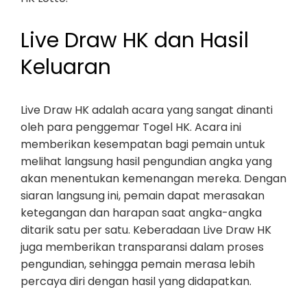
Live Draw HK dan Hasil
Keluaran
Live Draw HK adalah acara yang sangat dinanti
oleh para penggemar Togel HK. Acara ini
memberikan kesempatan bagi pemain untuk
melihat langsung hasil pengundian angka yang
akan menentukan kemenangan mereka. Dengan
siaran langsung ini, pemain dapat merasakan
ketegangan dan harapan saat angka-angka
ditarik satu per satu. Keberadaan Live Draw HK
juga memberikan transparansi dalam proses
pengundian, sehingga pemain merasa lebih
percaya diri dengan hasil yang didapatkan.