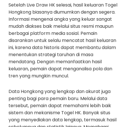
Setelah Live Draw HK selesai, hasil keluaran Togel
Hongkong biasanya diumumkan dengan segera.
Informasi mengenai angka yang keluar sangat
mudah diakses baik melalui situs resmi maupun
berbagai platform media sosial. Pemain
disarankan untuk selalu mencatat hasil keluaran
ini, karena data historis dapat membantu dalam
menentukan strategi taruhan di masa
mendatang. Dengan memanfaatkan hasil
keluaran, pemain dapat menganalisa pola dan
tren yang mungkin muncul.
Data Hongkong yang lengkap dan akurat juga
penting bagi para pemain baru. Melalui data
tersebut, pemain dapat memahami lebih baik
sistem dan mekanisme Togel HK. Banyak situs
yang menyediakan data lengkap, termasuk hasil
sebelumnya dan statistik lainnya. Memahami