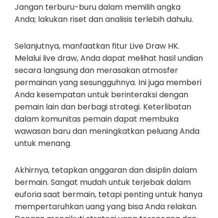
Jangan terburu-buru dalam memilih angka
Anda; lakukan riset dan analisis terlebih dahulu.
Selanjutnya, manfaatkan fitur Live Draw HK.
Melalui live draw, Anda dapat melihat hasil undian
secara langsung dan merasakan atmosfer
permainan yang sesungguhnya. Ini juga memberi
Anda kesempatan untuk berinteraksi dengan
pemain lain dan berbagi strategi. Keterlibatan
dalam komunitas pemain dapat membuka
wawasan baru dan meningkatkan peluang Anda
untuk menang.
Akhirnya, tetapkan anggaran dan disiplin dalam
bermain. Sangat mudah untuk terjebak dalam
euforia saat bermain, tetapi penting untuk hanya
mempertaruhkan uang yang bisa Anda relakan.