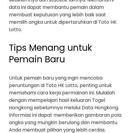
data ini dapat membantu pemain dalam
membuat keputusan yang lebih baik saat
memilih angka untuk dipertaruhkan di Toto HK
Lotto.
Tips Menang untuk
Pemain Baru
Untuk pemain baru yang ingin mencoba
peruntungan di Toto HK Lotto, penting untuk
memahami cara kerja permainan ini. Mulailah
dengan mempelajari hasil keluaran Togel
Hongkong sebelumnya melalui Data Hongkong.
Informasi ini dapat memberikan gambaran pola
angka yang mungkin berulang dan membantu
Anda membuat pilihan yang lebih cerdas.