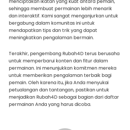
menciptakan ikatan yang kuat antara pemain,
sehingga membuat permainan lebih menarik
dan interaktif. Kami sangat menganjurkan untuk
bergabung dalam komunitas ini untuk
mendapatkan tips dan trik yang dapat
meningkatkan pengalaman bermain.
Terakhir, pengembang Rubah4D terus berusaha
untuk memperbarui konten dan fitur dalam
permainan. Ini menunjukkan komitmen mereka
untuk memberikan pengalaman terbaik bagi
pemain. Oleh karena itu, jika Anda menyukai
petualangan dan tantangan, pastikan untuk
menjadikan Rubah4D sebagai bagian dari daftar
permainan Anda yang harus dicoba.