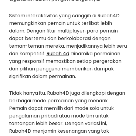
Sistem interaktivitas yang canggih di Rubah4D
memungkinkan pemain untuk terlibat lebih
dalam. Dengan fitur multiplayer, para pemain
dapat bertemu dan berkolaborasi dengan
teman-teman mereka, menjadikannya lebih seru
dan kompetitif.
Rubah 4d
Dinamika permainan
yang responsif memastikan setiap pergerakan
dan pilihan pengguna memberikan dampak
signifikan dalam permainan.
Tidak hanya itu, Rubah4D juga dilengkapi dengan
berbagai mode permainan yang menarik.
Pemain dapat memilih dari mode solo untuk
pengalaman pribadi atau mode tim untuk
tantangan lebih besar. Dengan variasi ini,
Rubah4D menjamin kesenangan yang tak