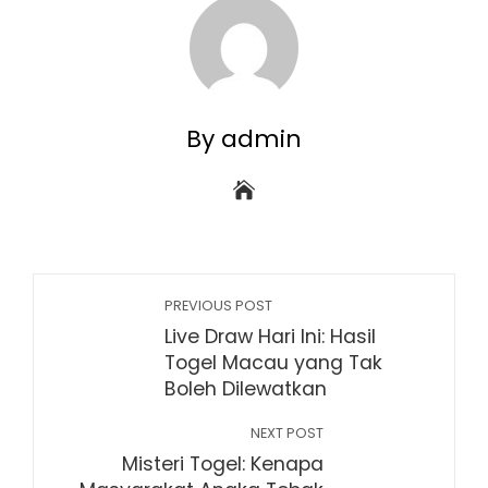
By admin
PREVIOUS POST
Live Draw Hari Ini: Hasil
Togel Macau yang Tak
Boleh Dilewatkan
NEXT POST
Misteri Togel: Kenapa