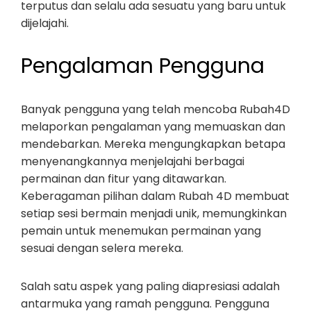
terputus dan selalu ada sesuatu yang baru untuk
dijelajahi.
Pengalaman Pengguna
Banyak pengguna yang telah mencoba Rubah4D
melaporkan pengalaman yang memuaskan dan
mendebarkan. Mereka mengungkapkan betapa
menyenangkannya menjelajahi berbagai
permainan dan fitur yang ditawarkan.
Keberagaman pilihan dalam Rubah 4D membuat
setiap sesi bermain menjadi unik, memungkinkan
pemain untuk menemukan permainan yang
sesuai dengan selera mereka.
Salah satu aspek yang paling diapresiasi adalah
antarmuka yang ramah pengguna. Pengguna