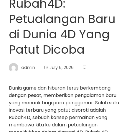
Rubah4D:
Petualangan Baru
di Dunia 4D Yang
Patut Dicoba
admin
July 6, 2026
Dunia game dan hiburan terus berkembang
dengan pesat, memberikan pengalaman baru
yang menarik bagi para penggemar. Salah satu
inovasi terbaru yang patut disoroti adalah
Rubah4D, sebuah konsep permainan yang
membawa kita ke dalam petualangan