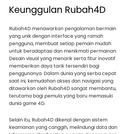
Keunggulan Rubah4D
Rubah4D menawarkan pengalaman bermain
yang unik dengan interface yang ramah
pengguna, membuat setiap pemain mudah
untuk beradaptasi dan menikmati permainan.
Desain visual yang menarik serta fitur inovatif
memberikan daya tarik tersendiri bagi
penggunanya. Dalam dunia yang serba cepat
saat ini, kemudahan akses dan navigasi yang
ditawarkan oleh Rubah4D sangat membantu,
terutama bagi pemula yang baru memasuki
dunia game 4D.
Selain itu, Rubah4D dikenal dengan sistem
keamanan yang canggih, melindungi data dan