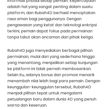
informasi pribadi setiap pemain. Kepercayaan
adalah hal yang sangat penting dalam suatu
platform, dan Rubah4D berhasil menciptakan
rasa aman bagi penggunanya. Dengan
pengawasan yang ketat dan teknologi enkripsi
terkini, pemain dapat fokus pada permainan
tanpa takut akan ancaman dari pihak ketiga.
Rubah4D juga menyediakan berbagai pilihan
permainan, mulai dari yang sederhana hingga
yang menantang, menjadikan setiap kunjungan
ke platform ini tidak pernah membosankan.
Selain itu, adanya bonus dan promosi menarik
menambah nilai lebih bagi para pemain. Dengan
keunggulan-keunggulan tersebut, Rubah4D
menjadi pilihan tepat untuk mengalami
petualangan baru dalam dunia 4D yang penuh
warna dan keseruan.