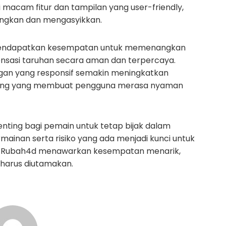
macam fitur dan tampilan yang user-friendly,
ngkan dan mengasyikkan.
 mendapatkan kesempatan untuk memenangkan
ensasi taruhan secara aman dan terpercaya.
ggan yang responsif semakin meningkatkan
r penting yang membuat pengguna merasa nyaman
nting bagi pemain untuk tetap bijak dalam
inan serta risiko yang ada menjadi kunci untuk
f. Rubah4d menawarkan kesempatan menarik,
harus diutamakan.