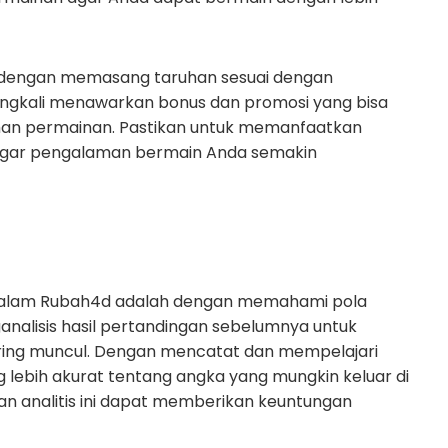
n dengan memasang taruhan sesuai dengan
ingkali menawarkan bonus dan promosi yang bisa
an permainan. Pastikan untuk memanfaatkan
 agar pengalaman bermain Anda semakin
 dalam Rubah4d adalah dengan memahami pola
alisis hasil pertandingan sebelumnya untuk
ring muncul. Dengan mencatat dan mempelajari
 lebih akurat tentang angka yang mungkin keluar di
n analitis ini dapat memberikan keuntungan