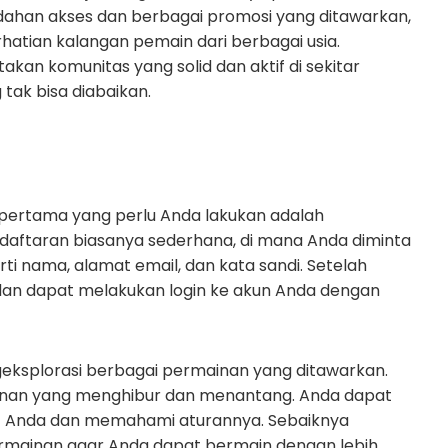
han akses dan berbagai promosi yang ditawarkan,
atian kalangan pemain dari berbagai usia.
kan komunitas yang solid dan aktif di sekitar
tak bisa diabaikan.
pertama yang perlu Anda lakukan adalah
ndaftaran biasanya sederhana, di mana Anda diminta
ti nama, alamat email, dan kata sandi. Setelah
dan dapat melakukan login ke akun Anda dengan
geksplorasi berbagai permainan yang ditawarkan.
nan yang menghibur dan menantang. Anda dapat
t Anda dan memahami aturannya. Sebaiknya
mainan agar Anda dapat bermain dengan lebih