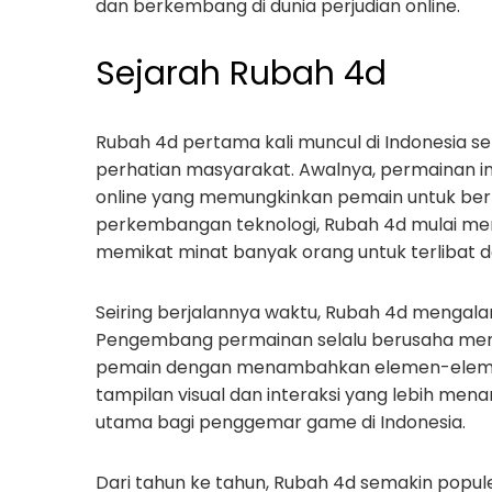
dan berkembang di dunia perjudian online.
Sejarah Rubah 4d
Rubah 4d pertama kali muncul di Indonesia s
perhatian masyarakat. Awalnya, permainan ini
online yang memungkinkan pemain untuk berpa
perkembangan teknologi, Rubah 4d mulai me
memikat minat banyak orang untuk terlibat d
Seiring berjalannya waktu, Rubah 4d mengal
Pengembang permainan selalu berusaha memb
pemain dengan menambahkan elemen-elemen b
tampilan visual dan interaksi yang lebih mena
utama bagi penggemar game di Indonesia.
Dari tahun ke tahun, Rubah 4d semakin popul