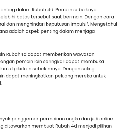
penting dalam Rubah 4d. Pemain sebaiknya
elebihi batas tersebut saat bermain. Dengan cara
nal dan menghindari keputusan impulsif. Mengetahui
sana adalah aspek penting dalam menjaga
main Rubah4d dapat memberikan wawasan
engan pemain lain seringkali dapat membuka
lum dipikirkan sebelumnya. Dengan saling
n dapat meningkatkan peluang mereka untuk
.
anyak penggemar permainan angka dan judi online.
ng ditawarkan membuat Rubah 4d menjadi pilihan