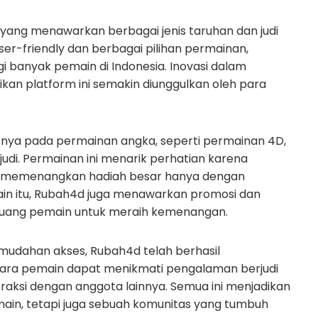
ang menawarkan berbagai jenis taruhan dan judi
er-friendly dan berbagai pilihan permainan,
gi banyak pemain di Indonesia. Inovasi dalam
kan platform ini semakin diunggulkan oleh para
kusnya pada permainan angka, seperti permainan 4D,
judi. Permainan ini menarik perhatian karena
 memenangkan hadiah besar hanya dengan
in itu, Rubah4d juga menawarkan promosi dan
luang pemain untuk meraih kemenangan.
mudahan akses, Rubah4d telah berhasil
Para pemain dapat menikmati pengalaman berjudi
aksi dengan anggota lainnya. Semua ini menjadikan
in, tetapi juga sebuah komunitas yang tumbuh