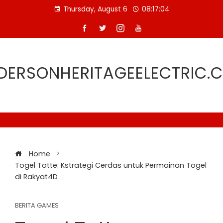
Skip
Thursday, August 6
08:17:04
to
content
DERSONHERITAGEELECTRIC.
Home
Togel Totte: Kstrategi Cerdas untuk Permainan Togel
di Rakyat4D
BERITA GAMES