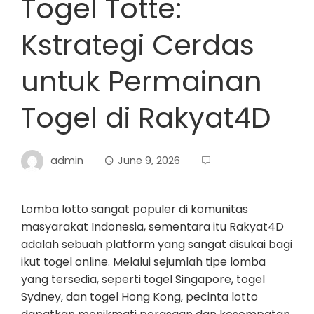
Togel Totte:
Kstrategi Cerdas
untuk Permainan
Togel di Rakyat4D
admin
June 9, 2026
Lomba lotto sangat populer di komunitas
masyarakat Indonesia, sementara itu Rakyat4D
adalah sebuah platform yang sangat disukai bagi
ikut togel online. Melalui sejumlah tipe lomba
yang tersedia, seperti togel Singapore, togel
Sydney, dan togel Hong Kong, pecinta lotto