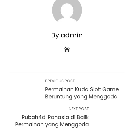
By admin
PREVIOUS POST
Permainan Kuda Slot: Game
Beruntung yang Menggoda
NEXT POST
Rubah4d: Rahasia di Balik
Permainan yang Menggoda