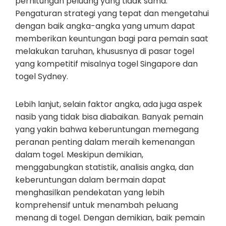
perhitungan peluang yang tidak sama.
Pengaturan strategi yang tepat dan mengetahui
dengan baik angka-angka yang umum dapat
memberikan keuntungan bagi para pemain saat
melakukan taruhan, khususnya di pasar togel
yang kompetitif misalnya togel Singapore dan
togel Sydney.
Lebih lanjut, selain faktor angka, ada juga aspek
nasib yang tidak bisa diabaikan. Banyak pemain
yang yakin bahwa keberuntungan memegang
peranan penting dalam meraih kemenangan
dalam togel. Meskipun demikian,
menggabungkan statistik, analisis angka, dan
keberuntungan dalam bermain dapat
menghasilkan pendekatan yang lebih
komprehensif untuk menambah peluang
menang di togel. Dengan demikian, baik pemain