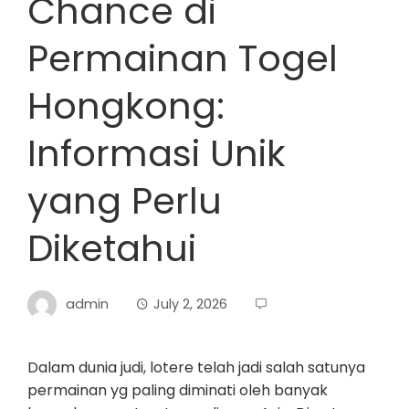
Chance di
Permainan Togel
Hongkong:
Informasi Unik
yang Perlu
Diketahui
admin
July 2, 2026
Dalam dunia judi, lotere telah jadi salah satunya
permainan yg paling diminati oleh banyak