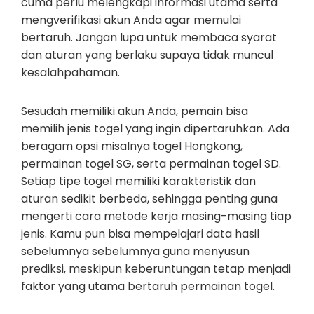
cuma perlu melengkapi informasi utama serta
mengverifikasi akun Anda agar memulai
bertaruh. Jangan lupa untuk membaca syarat
dan aturan yang berlaku supaya tidak muncul
kesalahpahaman.
Sesudah memiliki akun Anda, pemain bisa
memilih jenis togel yang ingin dipertaruhkan. Ada
beragam opsi misalnya togel Hongkong,
permainan togel SG, serta permainan togel SD.
Setiap tipe togel memiliki karakteristik dan
aturan sedikit berbeda, sehingga penting guna
mengerti cara metode kerja masing-masing tiap
jenis. Kamu pun bisa mempelajari data hasil
sebelumnya sebelumnya guna menyusun
prediksi, meskipun keberuntungan tetap menjadi
faktor yang utama bertaruh permainan togel.