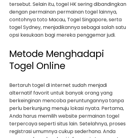
tersebut. Selain itu, togel HK sering dibandingkan
dengan permainan permainan togel lainnya,
contohnya toto Macau, Togel Singapore, serta
togel Sydney, menjadikannya sebagai salah satu
opsi kesukaan bagi mereka penggemar judi.
Metode Menghadapi
Togel Online
Bertaruh togel di internet sudah menjadi
alternatif favorit untuk banyak orang yang
berkeinginan mencoba peruntungannya tanpa
perlu berkunjung menuju lokasi nyata. Pertama,
Anda harus memilih website permainan togel
terpercaya seperti situs lain. Setelahnya, proses
registrasi umumnya cukup sederhana. Anda