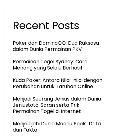
Recent Posts
Poker dan DominoQQ: Dua Raksasa
dalam Dunia Permainan PKV
Permainan Togel Sydney: Cara
Menang yang Selalu Berhasil
Kuda Poker: Antara Nilai-nilai dengan
Perubahan untuk Taruhan Online
Menjadi Seorang Jenius dalam Dunia
Jeniustoto: Saran serta Trik
Permainan Togel di Internet
Menjelajahi Dunia Macau Pools: Data
dan Fakta