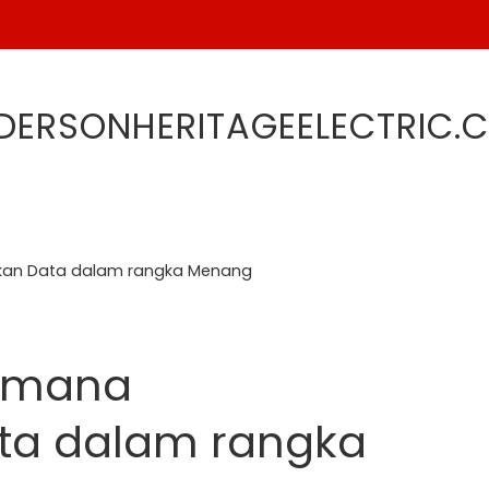
DERSONHERITAGEELECTRIC.
kan Data dalam rangka Menang
aimana
a dalam rangka