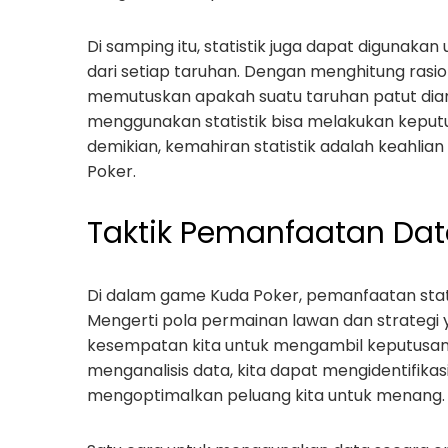
Di samping itu, statistik juga dapat digunak
dari setiap taruhan. Dengan menghitung ras
memutuskan apakah suatu taruhan patut diam
menggunakan statistik bisa melakukan keput
demikian, kemahiran statistik adalah keahlian
Poker.
Taktik Pemanfaatan Da
Di dalam game Kuda Poker, pemanfaatan stati
Mengerti pola permainan lawan dan strategi
kesempatan kita untuk mengambil keputusan 
menganalisis data, kita dapat mengidentifik
mengoptimalkan peluang kita untuk menang.