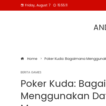
Skip
Friday, August 7
15:55:11
to
content
AN
Home
Poker Kuda: Bagaimana Mengguna
BERITA GAMES
Poker Kuda: Bag
Menggunakan Dat