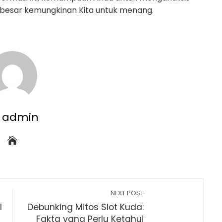
besar kemungkinan Kita untuk menang.
 admin
NEXT POST
l
Debunking Mitos Slot Kuda:
Fakta yang Perlu Ketahui