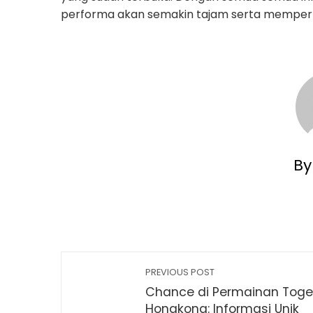
performa akan semakin tajam serta memper
By
PREVIOUS POST
Chance di Permainan Toge
Hongkong: Informasi Unik