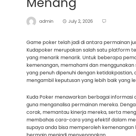
Menang
admin
July 2, 2026
Game poker telah jadi di antara permainan judi
Kudapoker merupakan salah satu platform
yang menarik menarik. Untuk beberapa pema
kemenangan, memahami dan menggunakan stat
yang penuh dipenuhi dengan ketidakpastian
mengambil keputusan yang lebih baik yang leb
Kuda Poker menawarkan berbagai informasi d
guna menganalisa permainan mereka. Dengan
corak, memantau kinerja mereka, serta mengan
membahas cara-cara yang efektif dalam men
supaya anda bisa memperoleh kemenangan le
bermain menjadi menyenangkan.