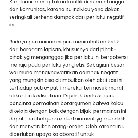
Kondisi ini menciptakan konflik di rumah tangga
dan komunitas, karena itu individu yang dekat
seringkali terkena dampak dari perilaku negatif
ini.
Budaya permainan ini pun menimbulkan kritik
dari beragam lapisan, khususnya dari pihak-
pihak yg menganggap jika perilaku ini berpotensi
menuju pada perilaku yang etis. Sebagian besar
walimurid mengkhawatirkan dampak negatif
yang mungkin bisa ditimbulkan oleh aktifitas ini
terhadap putra-putri mereka, termasuk moral
etika dan kedisiplinan. Di pihak berlawanan,
pencinta permainan berargumen bahwa kalau
dikelola dengan baik dengan bijak, permainan ini
dapat berubah jenis entertainment yg mendidik
dan menyatukan orang-orang. Oleh karena itu,
diperlukan upaya kolaboratif untuk