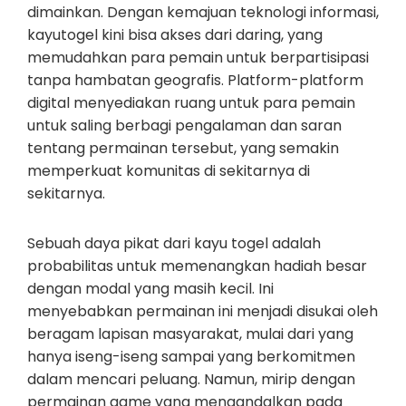
dimainkan. Dengan kemajuan teknologi informasi,
kayutogel kini bisa akses dari daring, yang
memudahkan para pemain untuk berpartisipasi
tanpa hambatan geografis. Platform-platform
digital menyediakan ruang untuk para pemain
untuk saling berbagi pengalaman dan saran
tentang permainan tersebut, yang semakin
memperkuat komunitas di sekitarnya di
sekitarnya.
Sebuah daya pikat dari kayu togel adalah
probabilitas untuk memenangkan hadiah besar
dengan modal yang masih kecil. Ini
menyebabkan permainan ini menjadi disukai oleh
beragam lapisan masyarakat, mulai dari yang
hanya iseng-iseng sampai yang berkomitmen
dalam mencari peluang. Namun, mirip dengan
permainan game yang mengandalkan pada