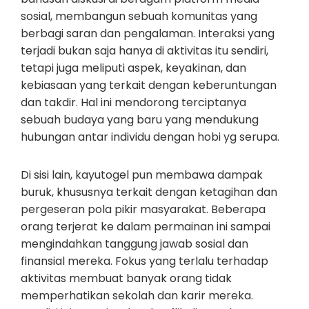
sosial, membangun sebuah komunitas yang
berbagi saran dan pengalaman. Interaksi yang
terjadi bukan saja hanya di aktivitas itu sendiri,
tetapi juga meliputi aspek, keyakinan, dan
kebiasaan yang terkait dengan keberuntungan
dan takdir. Hal ini mendorong terciptanya
sebuah budaya yang baru yang mendukung
hubungan antar individu dengan hobi yg serupa.
Di sisi lain, kayutogel pun membawa dampak
buruk, khususnya terkait dengan ketagihan dan
pergeseran pola pikir masyarakat. Beberapa
orang terjerat ke dalam permainan ini sampai
mengindahkan tanggung jawab sosial dan
finansial mereka. Fokus yang terlalu terhadap
aktivitas membuat banyak orang tidak
memperhatikan sekolah dan karir mereka.