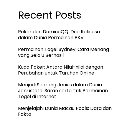
Recent Posts
Poker dan DominoQQ: Dua Raksasa
dalam Dunia Permainan PKV
Permainan Togel Sydney: Cara Menang
yang Selalu Berhasil
Kuda Poker: Antara Nilai-nilai dengan
Perubahan untuk Taruhan Online
Menjadi Seorang Jenius dalam Dunia
Jeniustoto: Saran serta Trik Permainan
Togel di Internet
Menjelajahi Dunia Macau Pools: Data dan
Fakta