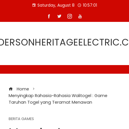
Skip
Saturday, August 8
10:57:02
to
content
DERSONHERITAGEELECTRIC.
Home
Menyingkap Rahasia-Rahasia Walitogel : Game
Taruhan Togel yang Teramat Menawan
BERITA GAMES