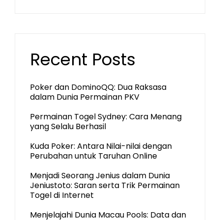
Recent Posts
Poker dan DominoQQ: Dua Raksasa
dalam Dunia Permainan PKV
Permainan Togel Sydney: Cara Menang
yang Selalu Berhasil
Kuda Poker: Antara Nilai-nilai dengan
Perubahan untuk Taruhan Online
Menjadi Seorang Jenius dalam Dunia
Jeniustoto: Saran serta Trik Permainan
Togel di Internet
Menjelajahi Dunia Macau Pools: Data dan