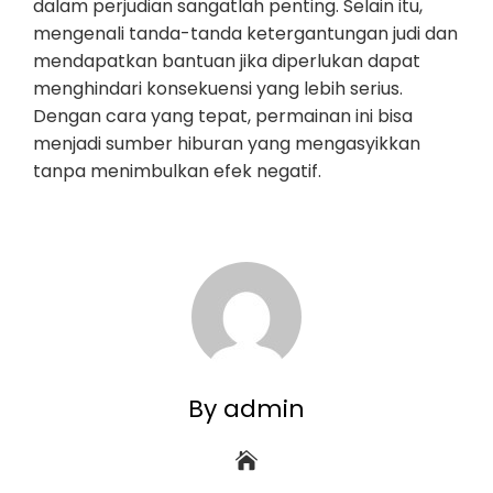
dalam perjudian sangatlah penting. Selain itu,
mengenali tanda-tanda ketergantungan judi dan
mendapatkan bantuan jika diperlukan dapat
menghindari konsekuensi yang lebih serius.
Dengan cara yang tepat, permainan ini bisa
menjadi sumber hiburan yang mengasyikkan
tanpa menimbulkan efek negatif.
By admin