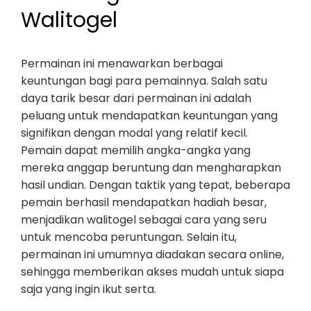
Walitogel
Permainan ini menawarkan berbagai
keuntungan bagi para pemainnya. Salah satu
daya tarik besar dari permainan ini adalah
peluang untuk mendapatkan keuntungan yang
signifikan dengan modal yang relatif kecil.
Pemain dapat memilih angka-angka yang
mereka anggap beruntung dan mengharapkan
hasil undian. Dengan taktik yang tepat, beberapa
pemain berhasil mendapatkan hadiah besar,
menjadikan walitogel sebagai cara yang seru
untuk mencoba peruntungan. Selain itu,
permainan ini umumnya diadakan secara online,
sehingga memberikan akses mudah untuk siapa
saja yang ingin ikut serta.