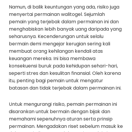
Namun, di balik keuntungan yang ada, risiko juga
menyertai permainan walitogel. Sejumlah
pemain yang terjebak dalam permainan ini dan
menghabiskan lebih banyak uang daripada yang
seharusnya. Kecenderungan untuk selalu
bermain demi mengejar kerugian sering kali
membuat orang kehilangan kendali atas
keuangan mereka. Ini bisa membawa
konsekuensi buruk pada kehidupan sehari-hari,
seperti stres dan kesulitan finansial. Oleh karena
itu, penting bagi pemain untuk mengatur
batasan dan tidak terjebak dalam permainan ini.
Untuk mengurangi risiko, pemain permainan ini
disarankan untuk bermain dengan bijak dan
memahami sepenuhnya aturan serta prinsip
permainan. Mengadakan riset sebelum masuk ke