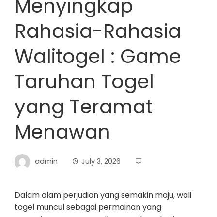
Menyingkap
Rahasia-Rahasia
Walitogel : Game
Taruhan Togel
yang Teramat
Menawan
admin
July 3, 2026
Dalam alam perjudian yang semakin maju, wali
togel muncul sebagai permainan yang