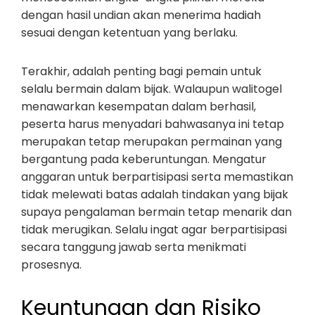
dengan hasil undian akan menerima hadiah
sesuai dengan ketentuan yang berlaku.
Terakhir, adalah penting bagi pemain untuk
selalu bermain dalam bijak. Walaupun walitogel
menawarkan kesempatan dalam berhasil,
peserta harus menyadari bahwasanya ini tetap
merupakan tetap merupakan permainan yang
bergantung pada keberuntungan. Mengatur
anggaran untuk berpartisipasi serta memastikan
tidak melewati batas adalah tindakan yang bijak
supaya pengalaman bermain tetap menarik dan
tidak merugikan. Selalu ingat agar berpartisipasi
secara tanggung jawab serta menikmati
prosesnya.
Keuntungan dan Risiko